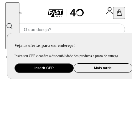
Fechar
Menu
Informe seu CEP
Veja as ofertas para seu endereço!
Insira seu CEP e confira a disponibilidade dos produtos e prazo de entrega.
Home
/
Cama, Mesa e Banho
/
Cama
/
Cobertor e Edredom
/
Duvet Colors Oliveira 200 Fios Solteiro
Inserir CEP
Mais tarde