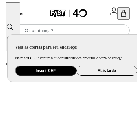
Fechar
Menu
Informe seu CEP
Veja as ofertas para seu endereço!
Insira seu CEP e confira a disponibilidade dos produtos e prazo de entrega.
Home
/
Móveis e Decoração
/
Decoração
/
Almofada
/
Enchimento de Duvet Branco 150 G/M² Queen
Inserir CEP
Mais tarde