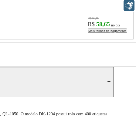
Libras
R$ 69,00
R$
58,65
no pix
Mais formas de pagamento
D, QL-1050. O modelo DK-1204 possui rolo com 400 etiquetas