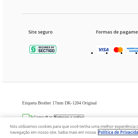
Site seguro
Formas de pagame
Garanti
Preços e condições de pagament
Etiqueta Brother 17mm DK-1204 Original
As imagens dos produtos são meramente ilustrativas. T
Consultar
Entrega e retira
Avenida Zaki Narchi, nº 1650, sobreloja, Ca
Nós utilizamos cookies para que você tenha uma melhor experiência 
navegação em nosso site. Saiba mais em nossa
Política de Privacid