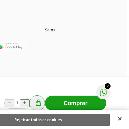
Selos
stoques.
ferir na rede de lojas físicas.
m aviso prévio. Fast Shop S. A. CNPJ: 43.708.379/0001-
Comprar
1
Selecionar os Cookies
 Fast Shop - Todos os direitos reservados
RF
Rejeitar todos os cookies