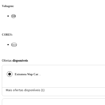
Voltagem
:
110
CORES
:
Inox
Ofertas
disponíveis
Extratora Wap Carpet Cleaner Pro 30 1600 W
Mais ofertas disponíveis (
1
)