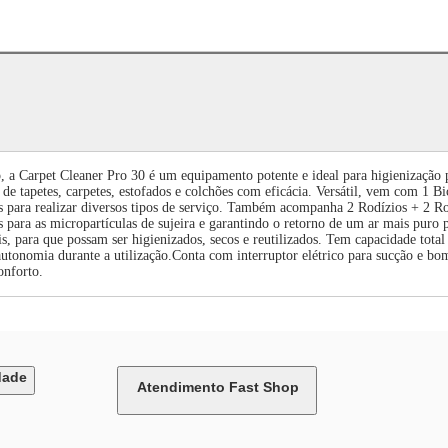
o, a Carpet Cleaner Pro 30 é um equipamento potente e ideal para higienizaçã
a de tapetes, carpetes, estofados e colchões com eficácia. Versátil, vem com 1 Bi
os para realizar diversos tipos de serviço. Também acompanha 2 Rodízios + 2 R
s para as micropartículas de sujeira e garantindo o retorno de um ar mais puro
s, para que possam ser higienizados, secos e reutilizados. Tem capacidade total d
 autonomia durante a utilização.Conta com interruptor elétrico para sucção e
onforto.
dade
Atendimento Fast Shop