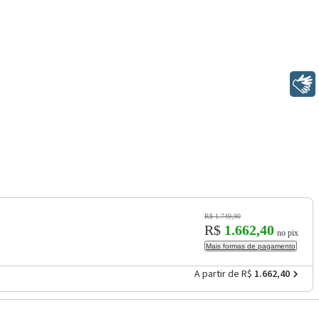
Libras
R$ 1.749,90
R$
1.662,40
no pix
Mais formas de pagamento
A partir de R$
1.662,40