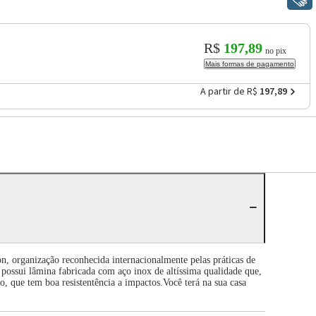
R$
197,89
no pix
Mais formas de pagamento
A partir de R$
197,89
n, organização reconhecida internacionalmente pelas práticas de
 possui lâmina fabricada com aço inox de altíssima qualidade que,
o, que tem boa resistentência a impactos.Você terá na sua casa