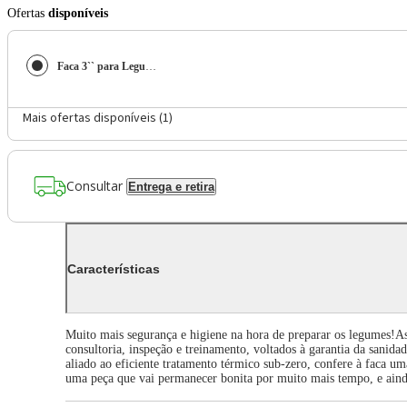
Ofertas
disponíveis
Faca 3`` para Legumes Tramontina Century
Mais ofertas disponíveis (
1
)
Consultar
Entrega e retira
Características
Muito mais segurança e higiene na hora de preparar os legumes!As 
consultoria, inspeção e treinamento, voltados à garantia da sanid
aliado ao eficiente tratamento térmico sub-zero, confere à faca um
uma peça que vai permanecer bonita por muito mais tempo, e aind