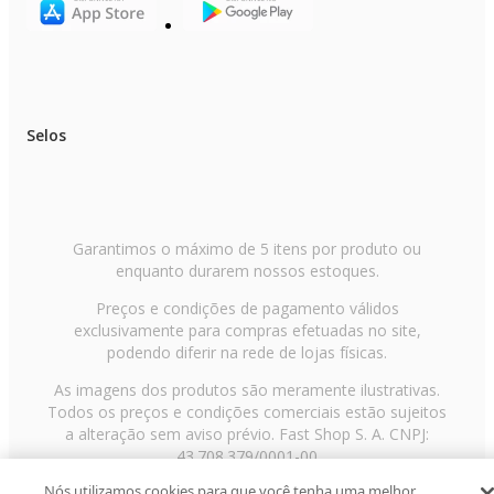
Selos
Garantimos o máximo de 5 itens por produto ou
enquanto durarem nossos estoques.
Preços e condições de pagamento válidos
exclusivamente para compras efetuadas no site,
podendo diferir na rede de lojas físicas.
As imagens dos produtos são meramente ilustrativas.
Todos os preços e condições comerciais estão sujeitos
a alteração sem aviso prévio. Fast Shop S. A. CNPJ:
43.708.379/0001-00
Nós utilizamos cookies para que você tenha uma melhor
Avenida Zaki Narchi, nº 1650, sobreloja, Carandiru, São