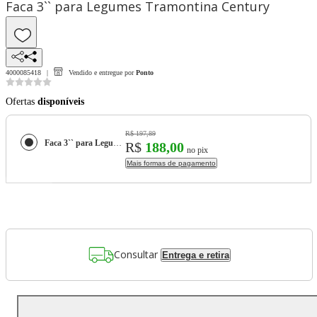
Faca 3`` para Legumes Tramontina Century
4000085418
Vendido e entregue por
Ponto
Ofertas
disponíveis
R$ 197,89
Faca 3`` para Legumes Tramontina Century
R$
188,00
no pix
Mais formas de pagamento
Consultar
Entrega e retira