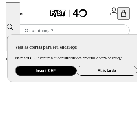
Fechar
Menu
Informe seu CEP
Veja as ofertas para seu endereço!
Insira seu CEP e confira a disponibilidade dos produtos e prazo de entrega.
Home
/
Utilidade Doméstica
/
Cozinha
/
Cepo, Faca e Afiador
Inserir CEP
Mais tarde