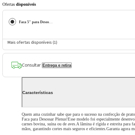
Ofertas
disponíveis
Faca 5" para Desossar Tramontina Plenus em Aço Inox - Cinza
Mais ofertas disponíveis (
1
)
Consultar
Entrega e retira
Características
Quem ama cozinhar sabe que para o sucesso na confecção de pratos s
Faca para Desossar Plenus!Esse modelo foi especialmente desenvolvi
carnes bovina, suína ou de aves.A lâmina é rígida e estreita para fa
mãos, garantindo cortes mais seguros e eficientes.Garanta agora m