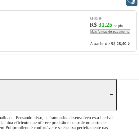
Libras
R$ 32,89
R$
31,25
no pix
Mais formas de pagamento
A partir de R$
28,40
qualidade. Pensando nisso, a Tramontina desenvolveu essa incrível
lâmina eficiente que oferece precisão e controle no corte de
o em Polipropileno é confortável e se encaixa perfeitamente nas