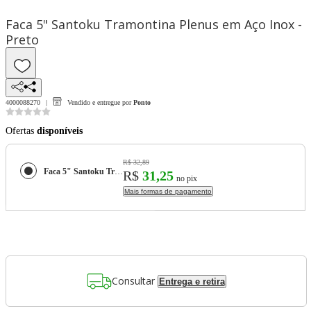
Faca 5" Santoku Tramontina Plenus em Aço Inox -
Preto
4000088270
Vendido e entregue por
Ponto
Ofertas
disponíveis
R$ 32,89
Faca 5" Santoku Tramontina Plenus em Aço Inox - Preto
R$
31,25
no pix
Mais formas de pagamento
Consultar
Entrega e retira