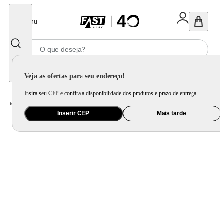
Fechar
Menu
Informe seu CEP
Veja as ofertas para seu endereço!
Insira seu CEP e confira a disponibilidade dos produtos e prazo de entrega.
Home
/
Utilidade Doméstica
/
Cozinha
/
Cepo, Faca e Afiador
Inserir CEP
Mais tarde