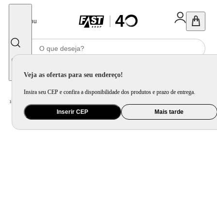
Fechar
Menu
Informe seu CEP
Veja as ofertas para seu endereço!
Insira seu CEP e confira a disponibilidade dos produtos e prazo de entrega.
Home
/
Utilidade Doméstica
/
Cozinha
/
Cepo, Faca e Afiador
Inserir CEP
Mais tarde