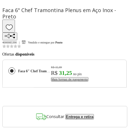
Faca 6" Chef Tramontina Plenus em Aço Inox -
Preto
4000085390
Vendido e entregue por
Ponto
Ofertas
disponíveis
R$ 32,89
Faca 6" Chef Tramontina Plenus em Aço Inox - Preto
R$
31,25
no pix
Mais formas de pagamento
Consultar
Entrega e retira