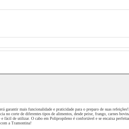
 garantir mais funcionalidade e praticidade para o preparo de suas refeições!E
ia no corte de diferentes tipos de alimentos, desde peixe, frango, carnes bovina
ve e fácil de utilizar. O cabo em Polipropileno é confortável e se encaixa perfei
a com a Tramontina!