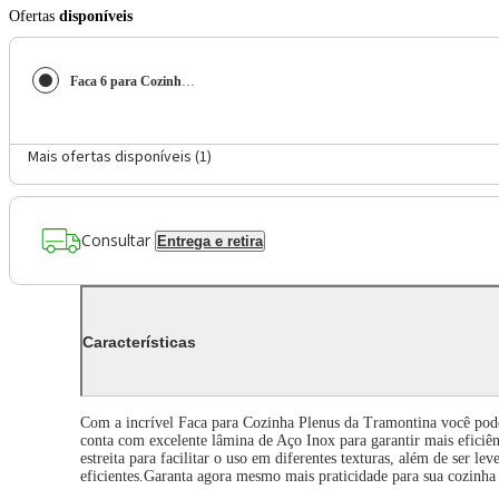
Ofertas
disponíveis
Faca 6 para Cozinha Tramontina Plenus em Aço Inox - Cinza
Mais ofertas disponíveis (
1
)
Consultar
Entrega e retira
Características
Com a incrível Faca para Cozinha Plenus da Tramontina você poderá
conta com excelente lâmina de Aço Inox para garantir mais eficiênc
estreita para facilitar o uso em diferentes texturas, além de ser le
eficientes.Garanta agora mesmo mais praticidade para sua cozinh