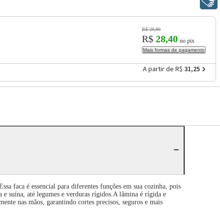
Libras
R$ 29,90
R$
28,40
no pix
Mais formas de pagamento
A partir de R$
31,25
ssa faca é essencial para diferentes funções em sua cozinha, pois
 e suína, até legumes e verduras rígidos.A lâmina é rígida e
tamente nas mãos, garantindo cortes precisos, seguros e mais