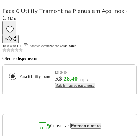
Faca 6 Utility Tramontina Plenus em Aço Inox -
Cinza
4000088084
Vendido e entregue por
Casas Bahia
Ofertas
disponíveis
R$ 29,90
Faca 6 Utility Tramontina Plenus em Aço Inox - Cinza
R$
28,40
no pix
Mais formas de pagamento
Consultar
Entrega e retira