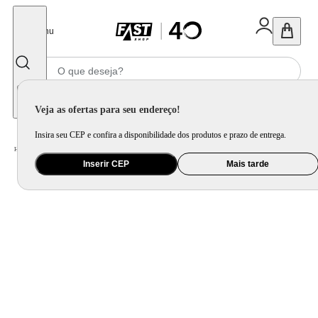
Fechar
Menu
Informe seu CEP
Veja as ofertas para seu endereço!
Insira seu CEP e confira a disponibilidade dos produtos e prazo de entrega.
Home
/
Utilidade Doméstica
/
Cozinha
/
Cepo, Faca e Afiador
Inserir CEP
Mais tarde