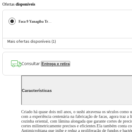
Ofertas
disponíveis
Faca 9 Yanagiba Tramontina Sushi Silver em Aço Inox - Marrom
Mais ofertas disponíveis (
1
)
Consultar
Entrega e retira
Características
Criado há quase dois mil anos, o sushi atravessa os séculos como u
com a experiência centenária na fabricação de facas, agora traz a 
cozinha oriental, com lâmina alongada que garante cortes de preci
cortes milimetricamente precisos e eficientes.Ela também conta c
Antimicrobiana que inibe e reduz a proliferação de fundos e bacté