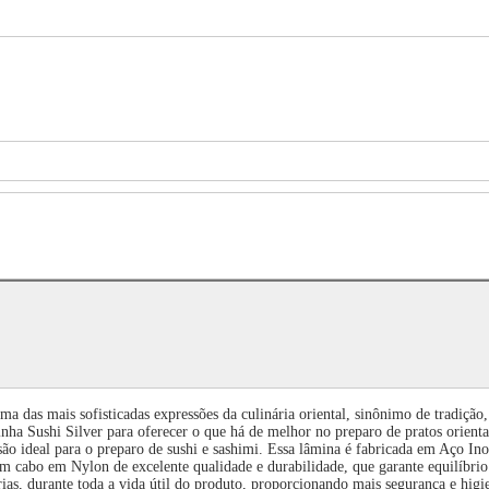
ma das mais sofisticadas expressões da culinária oriental, sinônimo de tradição
linha Sushi Silver para oferecer o que há de melhor no preparo de pratos orien
são ideal para o preparo de sushi e sashimi. Essa lâmina é fabricada em Aço Ino
om cabo em Nylon de excelente qualidade e durabilidade, que garante equilíbri
rias, durante toda a vida útil do produto, proporcionando mais segurança e hig