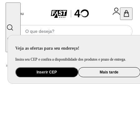
Fechar
Menu
Informe seu CEP
Veja as ofertas para seu endereço!
Insira seu CEP e confira a disponibilidade dos produtos e prazo de entrega.
Home
/
Utilidade Doméstica
/
Cozinha
/
Cepo, Faca e Afiador
Inserir CEP
Mais tarde