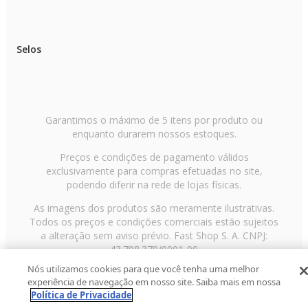
Selos
Garantimos o máximo de 5 itens por produto ou
enquanto durarem nossos estoques.
Preços e condições de pagamento válidos
exclusivamente para compras efetuadas no site,
podendo diferir na rede de lojas físicas.
As imagens dos produtos são meramente ilustrativas.
Todos os preços e condições comerciais estão sujeitos
a alteração sem aviso prévio. Fast Shop S. A. CNPJ:
43.708.379/0001-00
Nós utilizamos cookies para que você tenha uma melhor
Avenida Zaki Narchi, nº 1650, sobreloja, Carandiru, São
experiência de navegação em nosso site. Saiba mais em nossa
Paulo/SP, CEP 02029-001, Telefone: 11 3003-3728 ©
Política de Privacidade
2013 Fast Shop - Todos os direitos reservados
RF