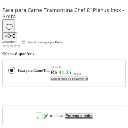
Faca para Carne Tramontina Chef 8” Plenus Inox -
Preta
4000081892
Vendido e entregue por
Ponto
Ofertas
disponíveis
R$ 32,89
Faca para Carne Tramontina Chef 8” Plenus Inox - Preta
R$
31,25
no pix
Mais formas de pagamento
Consultar
Entrega e retira