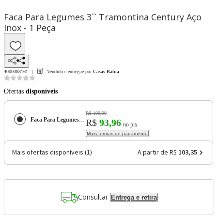
Faca Para Legumes 3`` Tramontina Century Aço
Inox - 1 Peça
4000088161
Vendido e entregue por
Casas Bahia
Ofertas
disponíveis
R$ 109,90
Faca Para Legumes 3`` Tramontina Century Aço Inox - 1 Peça
R$
93,96
no pix
Mais formas de pagamento
Mais ofertas disponíveis (
1
)
A partir de R$
103,35
Consultar
Entrega e retira