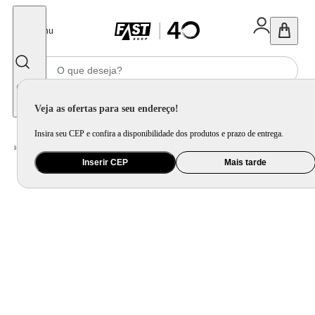
Fechar
Menu
Informe seu CEP
Veja as ofertas para seu endereço!
Insira seu CEP e confira a disponibilidade dos produtos e prazo de entrega.
Home
/
Utilidade Doméstica
/
Cozinha
/
Cepo, Faca e Afiador
Inserir CEP
Mais tarde