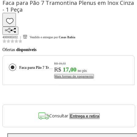
Faca para Pão 7 Tramontina Plenus em Inox Cinza
- 1 Peça
4000085032
Vendido e entregue por
Casas Bahia
Ofertas
disponíveis
R$ 19,33
Faca para Pão 7 Tramontina Plenus em Inox Cinza - 1 Peça
R$
17,00
no pix
Mais formas de pagamento
Consultar
Entrega e retira