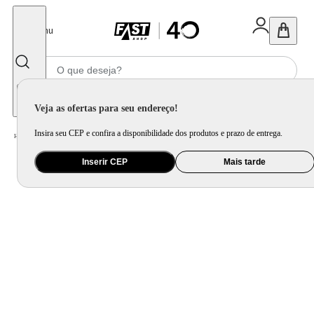
Fechar
Menu
Informe seu CEP
Veja as ofertas para seu endereço!
Insira seu CEP e confira a disponibilidade dos produtos e prazo de entrega.
Home
/
Utilidade Doméstica
/
Cozinha
/
Cepo, Faca e Afiador
Inserir CEP
Mais tarde