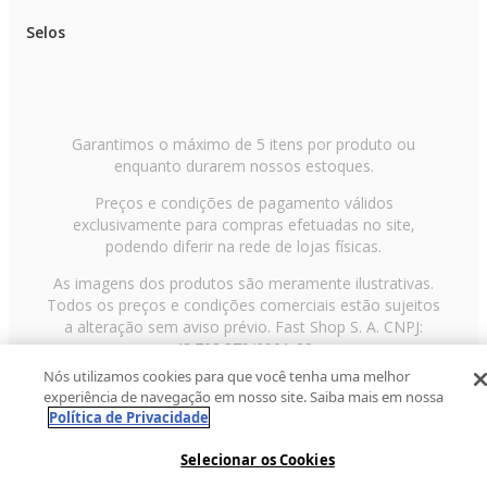
Selos
Garantimos o máximo de 5 itens por produto ou
enquanto durarem nossos estoques.
Preços e condições de pagamento válidos
exclusivamente para compras efetuadas no site,
podendo diferir na rede de lojas físicas.
As imagens dos produtos são meramente ilustrativas.
Todos os preços e condições comerciais estão sujeitos
a alteração sem aviso prévio. Fast Shop S. A. CNPJ:
43.708.379/0001-00
Nós utilizamos cookies para que você tenha uma melhor
Avenida Zaki Narchi, nº 1650, sobreloja, Carandiru, São
experiência de navegação em nosso site. Saiba mais em nossa
Paulo/SP, CEP 02029-001, Telefone: 11 3003-3728 ©
Política de Privacidade
2013 Fast Shop - Todos os direitos reservados
RF
Selecionar os Cookies