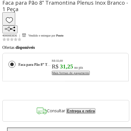
Faca para Pão 8” Tramontina Plenus Inox Branco -
1 Peça
4000083836
Vendido e entregue por
Ponto
Ofertas
disponíveis
R$ 32,89
Faca para Pão 8” Tramontina Plenus Inox Branco - 1 Peça
R$
31,25
no pix
Mais formas de pagamento
Consultar
Entrega e retira