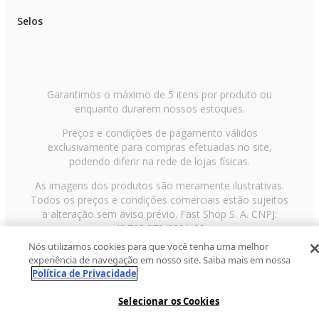
Selos
Garantimos o máximo de 5 itens por produto ou
enquanto durarem nossos estoques.
Preços e condições de pagamento válidos
exclusivamente para compras efetuadas no site,
podendo diferir na rede de lojas físicas.
As imagens dos produtos são meramente ilustrativas.
Todos os preços e condições comerciais estão sujeitos
a alteração sem aviso prévio. Fast Shop S. A. CNPJ:
43.708.379/0001-00
Nós utilizamos cookies para que você tenha uma melhor
Avenida Zaki Narchi, nº 1650, sobreloja, Carandiru, São
experiência de navegação em nosso site. Saiba mais em nossa
Paulo/SP, CEP 02029-001, Telefone: 11 3003-3728 ©
Política de Privacidade
2013 Fast Shop - Todos os direitos reservados
RF
Selecionar os Cookies