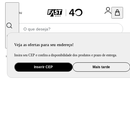
Fechar
Menu
Informe seu CEP
Veja as ofertas para seu endereço!
Insira seu CEP e confira a disponibilidade dos produtos e prazo de entrega.
Home
/
Utilidade Doméstica
/
Cozinha
/
Cepo, Faca e Afiador
Inserir CEP
Mais tarde