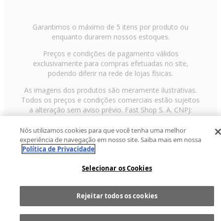
Garantimos o máximo de 5 itens por produto ou
enquanto durarem nossos estoques.
Preços e condições de pagamento válidos
exclusivamente para compras efetuadas no site,
podendo diferir na rede de lojas físicas.
As imagens dos produtos são meramente ilustrativas.
Todos os preços e condições comerciais estão sujeitos
a alteração sem aviso prévio. Fast Shop S. A. CNPJ:
43.708.379/0001-00
Nós utilizamos cookies para que você tenha uma melhor
Avenida Zaki Narchi, nº 1650, sobreloja, Carandiru, São
experiência de navegação em nosso site. Saiba mais em nossa
Paulo/SP, CEP 02029-001, Telefone: 11 3003-3728 ©
Política de Privacidade
2013 Fast Shop - Todos os direitos reservados
RF
Selecionar os Cookies
Rejeitar todos os cookies