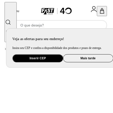
Fechar
Menu
Informe seu CEP
Veja as ofertas para seu endereço!
Insira seu CEP e confira a disponibilidade dos produtos e prazo de entrega.
Home
/
Mercado
/
Alimentos
/
Massa e Molho
Inserir CEP
Mais tarde