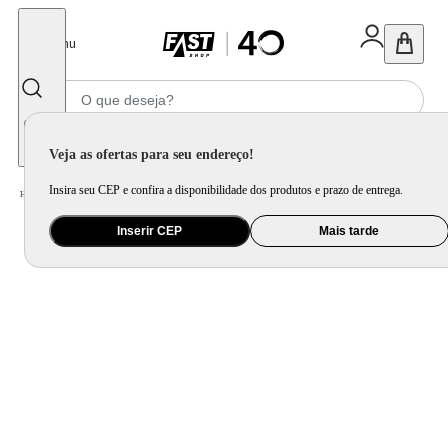
Fechar
Menu
Informe seu CEP
Veja as ofertas para seu endereço!
Insira seu CEP e confira a disponibilidade dos produtos e prazo de entrega.
Home
/
Utilidade Doméstica
/
Mesa
/
Faqueiro e Talher Avulso
Inserir CEP
Mais tarde