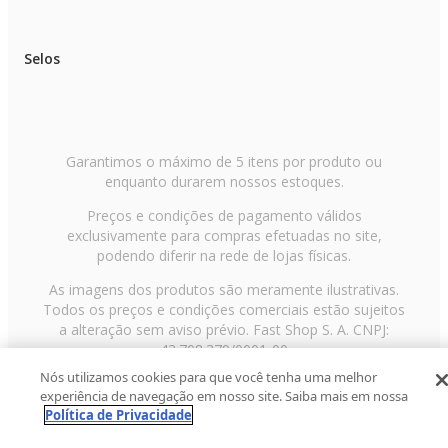
Selos
Garantimos o máximo de 5 itens por produto ou
enquanto durarem nossos estoques.
Preços e condições de pagamento válidos
exclusivamente para compras efetuadas no site,
podendo diferir na rede de lojas físicas.
As imagens dos produtos são meramente ilustrativas.
Todos os preços e condições comerciais estão sujeitos
a alteração sem aviso prévio. Fast Shop S. A. CNPJ:
43.708.379/0001-00
Nós utilizamos cookies para que você tenha uma melhor
Avenida Zaki Narchi, nº 1650, sobreloja, Carandiru, São
experiência de navegação em nosso site. Saiba mais em nossa
Paulo/SP, CEP 02029-001, Telefone: 11 3003-3728 ©
Política de Privacidade
2013 Fast Shop - Todos os direitos reservados
RF