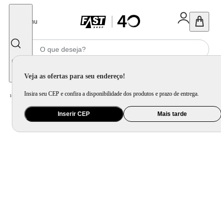
Fechar
Menu
Informe seu CEP
Veja as ofertas para seu endereço!
Insira seu CEP e confira a disponibilidade dos produtos e prazo de entrega.
Home
/
Utilidade Doméstica
/
Mesa
/
Faqueiro e Talher Avulso
Inserir CEP
Mais tarde