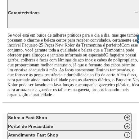
Características
Se você está em busca de talheres práticos para o dia a dia, mas que tamb
Libras
possuam o charme e beleza certos para receber convidados, certamente ess
incrível Faqueiro 25 Peças New Kolor da Tramontina é perfeito!Com esse
conjunto, você garante toda a qualidade e beleza que a Tramontina pode
oferecer para almoços e jantares informais ou especiais!O faqueiro possui
garfos, colheres e facas com lâminas de aço inox e cabos de polipropileno,
que proporcionam melhor manuseio, já que o formato dos cabos permite
um encaixe adequado à mão. As facas apresentam lâminas temperadas, o
que fornece às peças resistência e durabilidade ao fio de corte.Além disso,
para garantir ainda mais facilidade para os afazeres diários, o Faqueiro Ne
Kolor pode ser lavado em lava-louças e acompanha gaveteiro plástico, idea
para armazenar e guardar os talheres na gaveta, proporcionando mais
organização e praticidade.
Sobre a Fast Shop
Portal de Privacidade
Atendimento Fast Shop