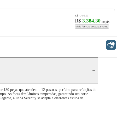
R$ 4.450,00
R$
3.384,30
no pix
Mais formas de pagamento
Libras
r 130 peças que atendem a 12 pessoas, perfeito para refeições do
 tempo. As facas têm lâminas temperadas, garantindo um corte
ante, a linha Serenity se adapta a diferentes estilos de