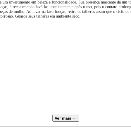
 um investimento em beleza e funcionalidade. Sua presença marcante dá um toqu
 peças, é recomendado lavá-las imediatamente após o uso, pois o contato prolo
eças de molho. Ao lavar na lava-louças, retire os talheres assim que o ciclo d
 corrosão. Guarde seus talheres em ambiente seco.
Ver mais