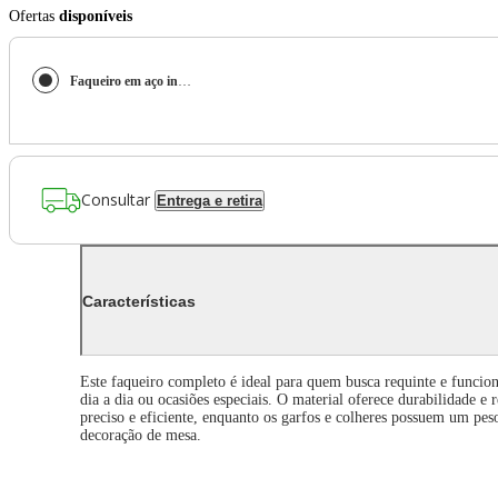
Ofertas
disponíveis
Faqueiro em aço inox Saint James Serenity 130 peças: Elegância e durabilidade para a sua mesa
Consultar
Entrega e retira
Características
Este faqueiro completo é ideal para quem busca requinte e funcio
dia a dia ou ocasiões especiais. O material oferece durabilidade e
preciso e eficiente, enquanto os garfos e colheres possuem um pes
decoração de mesa.