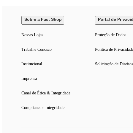
12 Colheres de Sobremesa
12 Facas de Sobremesa
Sobre a Fast Shop
Portal de Privaci
12 Garfos de Peixe
Nossas Lojas
Proteção de Dados
12 Facas de Peixe
12 Colheres de Chá
Trabalhe Conosco
Politica de Privacidad
12 Colheres de Café
01 Garfo para Salada
Institucional
Solicitação de Direitos
01 Colher para salada
Imprensa
01 Concha Terrina
01 Colher para Arroz
Canal de Ética & Integridade
01 Pá para Açúcar
Compliance e Integridade
01 Concha para Molho
01 Garfo Trinchante de Carne
01 Faca Trinchante de Carne