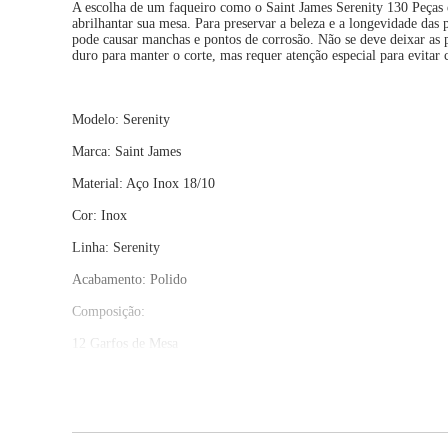
A escolha de um faqueiro como o Saint James Serenity 130 Peças é
abrilhantar sua mesa. Para preservar a beleza e a longevidade das
pode causar manchas e pontos de corrosão. Não se deve deixar as p
duro para manter o corte, mas requer atenção especial para evitar
Modelo: Serenity
Marca: Saint James
Material: Aço Inox 18/10
Cor: Inox
Linha: Serenity
Acabamento: Polido
Composição:
12 Garfos de Mesa
12 Colheres de Mesa
12 Facas de Mesa
12 Garfos de Sobremesa