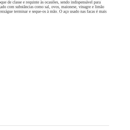
e de classe e requinte às ocasiões, sendo indispensável para
ngado com substâncias como sal, ovos, maionese, vinagre e limão
e enxágue terminar e seque-os à mão. O aço usado nas facas é mais