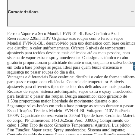
Características
Ferro a Vapor e a Seco Mondial FVN-01-BL Base Cerâmica Azul
Reservatório 220ml 110V Organize suas roupas com o ferro a vapor
Mondial FVN-01-BL, desenvolvido para uso doméstico com base cerâmic
que distribui o calor uniformemente. Oferece 6 níveis de temperatura
ajustáveis para tecidos desde os mais delicados até os mais pesados, com
sistema de vapor extra e spray umedecedor. O design anatômico e cabo
giratório proporcionam praticidade durante o uso, enquanto o salva-botões
Libras
em toda a base protege as peças. Ideal para quem busca eficiência e
segurança no passar roupas do dia a dia.
Vantagens e diferenciais Base cerâmica: distribui o calor de forma uniform
para passar roupas com eficiência. Controle de temperatura: 6 níveis
ajustáveis para diferentes tipos de tecido, dos delicados aos mais pesados.
Recursos de vapor: sistema autolimpante, vapor extra e spray umedecedor
para facilitar o passar das roupas. Design anatômico: cabo giratório de
1,50m proporciona maior liberdade de movimento durante o uso.
Segurança: salva-botões em toda a base protege as roupas durante o passar.
Especificações Técnicas Modelo: FVN-01-BL Voltagem: 110V Potência:
1200W Capacidade do reservatório: 220ml Tipo de base: Cerâmica Materia
do corpo: PP Dimensões: 14x10x25cm Peso: 0,800kg Comprimento do
cabo: 1,50m Tipo de cabo: Giratório Temperatura: Ajustável Luz piloto:
Sim Funções: Vapor extra; Spray umedecedor; Sistema autolimpante;
Controle de saída de vapor; Passa a seco e a vapor Classificação energética