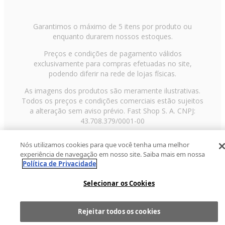
Garantimos o máximo de 5 itens por produto ou
enquanto durarem nossos estoques.
Preços e condições de pagamento válidos
exclusivamente para compras efetuadas no site,
podendo diferir na rede de lojas físicas.
As imagens dos produtos são meramente ilustrativas.
Todos os preços e condições comerciais estão sujeitos
a alteração sem aviso prévio. Fast Shop S. A. CNPJ:
43.708.379/0001-00
Avenida Zaki Narchi, nº 1650, sobreloja, Carandiru, São
Nós utilizamos cookies para que você tenha uma melhor
Paulo/SP, CEP 02029-001, Telefone: 11 3003-3728 ©
experiência de navegação em nosso site. Saiba mais em nossa
2013 Fast Shop - Todos os direitos reservados
RF
Política de Privacidade
Selecionar os Cookies
Rejeitar todos os cookies