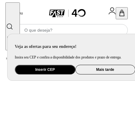
Fechar
Menu
Informe seu CEP
Veja as ofertas para seu endereço!
Insira seu CEP e confira a disponibilidade dos produtos e prazo de entrega.
Home
/
Eletroportátil
/
Equipamento de Limpeza
/
Ferro de Passar
Inserir CEP
Mais tarde