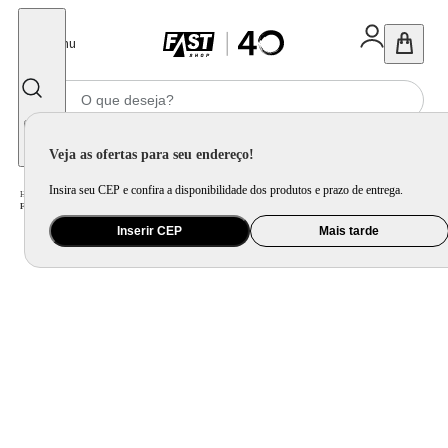
Fechar
Menu
Informe seu CEP
Veja as ofertas para seu endereço!
Insira seu CEP e confira a disponibilidade dos produtos e prazo de entrega.
Home
/
Eletroportátil
/
Equipamento de Limpeza
/
Ferro de Passar
/
Ferro de Passar a Vapor Black Decker FX3060 com Base Antiaderente - Azul e Branco
Inserir CEP
Mais tarde