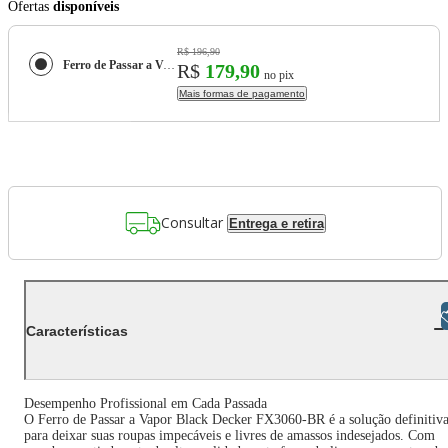
Ofertas
disponíveis
R$ 196,90
Ferro de Passar a Vapor Black Decker FX3060 com Base Antiaderente - Azul e Branco
R$
179,90
no pix
Mais formas de pagamento
Consultar
Entrega e retira
Libras
Características
Desempenho Profissional em Cada Passada
O Ferro de Passar a Vapor Black Decker FX3060-BR é a solução definitiv
para deixar suas roupas impecáveis e livres de amassos indesejados. Com