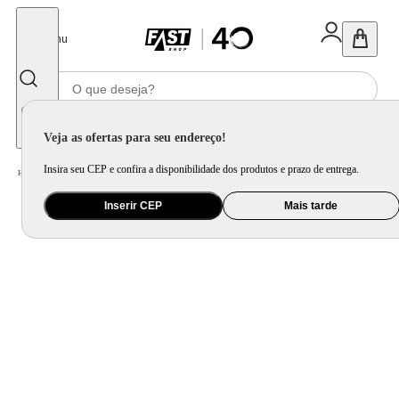
Fechar
Menu
Informe seu CEP
Veja as ofertas para seu endereço!
Insira seu CEP e confira a disponibilidade dos produtos e prazo de entrega.
Home
/
Utilidade Doméstica
/
Cozinha
/
Jogo de Panela e Panela Avulsa
Inserir CEP
Mais tarde