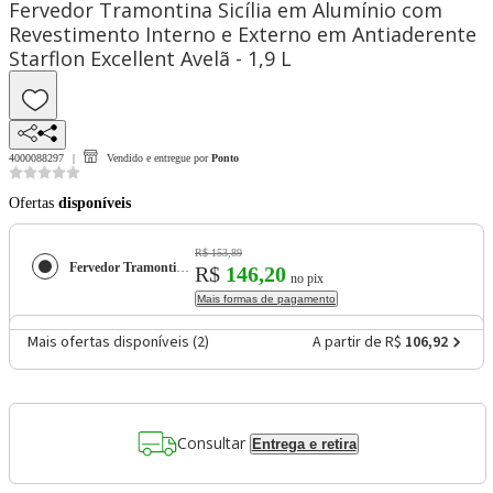
Fervedor Tramontina Sicília em Alumínio com
Revestimento Interno e Externo em Antiaderente
Starflon Excellent Avelã - 1,9 L
4000088297
Vendido e entregue por
Ponto
Ofertas
disponíveis
R$ 153,89
Fervedor Tramontina Sicília em Alumínio com Revestimento Interno e Externo em Antiaderente Starflon Excellent Avelã - 1,9 L
R$
146,20
no pix
Mais formas de pagamento
Mais ofertas disponíveis (
2
)
A partir de R$
106,92
Consultar
Entrega e retira