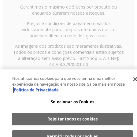
Garantimos o máximo de 5 itens por produto ou
enquanto durarem nossos estoques.
Preços e condições de pagamento válidos
exclusivamente para compras efetuadas no site,
podendo diferir na rede de lojas físicas.
As imagens dos produtos são meramente ilustrativas.
Todos os preços e condições comerciais estão sujeitos
a alteração sem aviso prévio. Fast Shop S. A. CNPJ:
43.708.379/0001-00
Avenida Zaki Narchi, nº 1650, sobreloja, Carandiru, São
Nós utilizamos cookies para que você tenha uma melhor
Paulo/SP, CEP 02029-001, Telefone: 11 3003-3728 ©
experiência de navegação em nosso site. Saiba mais em nossa
2013 Fast Shop - Todos os direitos reservados
RF
Política de Privacidade
Selecionar os Cookies
Rejeitar todos os cookies
Comprar
1
Permitir todos os cookies