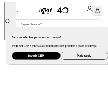
Fechar
Menu
Informe seu CEP
Veja as ofertas para seu endereço!
Insira seu CEP e confira a disponibilidade dos produtos e prazo de entrega.
Home
/
Utilidade Doméstica
/
Cozinha
/
Chá e Café
Inserir CEP
Mais tarde