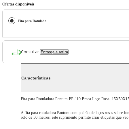
Ofertas
disponíveis
Fita para Rotuladora Pantum PP-110 Braca Laço Rosa- 15X50X150PC
Consultar
Entrega e retira
Características
Fita para Rotuladora Pantum PP-110 Braca Laço Rosa- 15X50X
A fita para rotuladora Pantum com padrão de laços rosas sobre fu
rolo de 50 metros, este suprimento permite criar etiquetas que vã