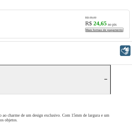
R$ 39,00
R$
24,65
no pix
Mais formas de pagamento
Libras
zação ao charme de um design exclusivo. Com 15mm de largura e um
os objetos.