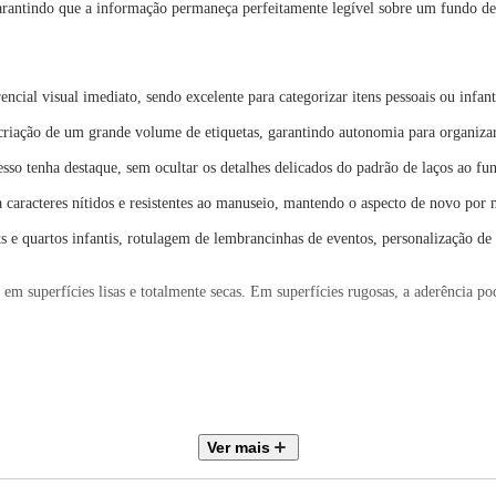
arantindo que a informação permaneça perfeitamente legível sobre um fundo de
ncial visual imediato, sendo excelente para categorizar itens pessoais ou infan
riação de um grande volume de etiquetas, garantindo autonomia para organizar
so tenha destaque, sem ocultar os detalhes delicados do padrão de laços ao fu
 caracteres nítidos e resistentes ao manuseio, mantendo o aspecto de novo por
ts e quartos infantis, rotulagem de lembrancinhas de eventos, personalização de 
 em superfícies lisas e totalmente secas. Em superfícies rugosas, a aderência po
Ver mais