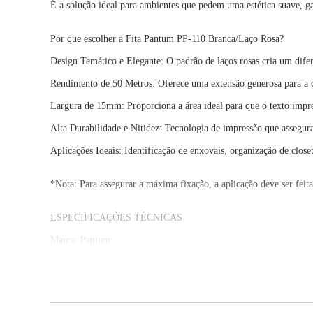
É a solução ideal para ambientes que pedem uma estética suave, g
Por que escolher a Fita Pantum PP-110 Branca/Laço Rosa?
Design Temático e Elegante: O padrão de laços rosas cria um difere
Rendimento de 50 Metros: Oferece uma extensão generosa para a c
Largura de 15mm: Proporciona a área ideal para que o texto impres
Alta Durabilidade e Nitidez: Tecnologia de impressão que assegura
Aplicações Ideais: Identificação de enxovais, organização de close
*Nota: Para assegurar a máxima fixação, a aplicação deve ser feita
ESPECIFICAÇÕES TÉCNICAS
Marca: Pantum
Modelo: LARO15X50X150PC
Comprimento do Rolo (m): 50 m
Largura: 15 mm
Modelos Suportados: PP-110
Cor do Fundo: Branco com Laço Rosa
Cor da Letra: Preto