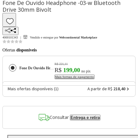
Fone De Ouvido Headphone -03-w Bluetooth
Drive 30mm Bivolt
4000101343
Vendido e entregue por
Webcontinental Marketplace
Ofertas
disponíveis
R$ 221,11
Fone De Ouvido Headphone -03-w Bluetooth Drive 30mm Bivolt
R$
199,00
no pix
Mais formas de pagamento
Mais ofertas disponíveis (
1
)
A partir de R$
218,40
Consultar
Entrega e retira