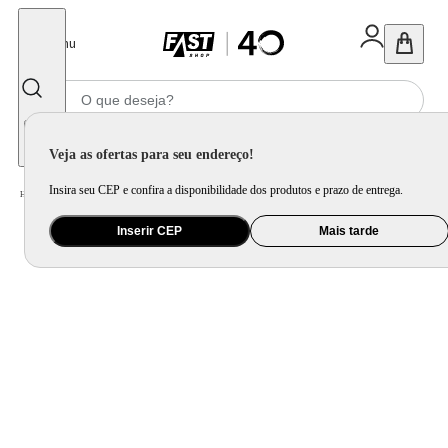
Fechar
Menu
Informe seu CEP
Veja as ofertas para seu endereço!
Insira seu CEP e confira a disponibilidade dos produtos e prazo de entrega.
Home
/
Áudio
/
Fone de Ouvido
Inserir CEP
Mais tarde