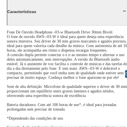
Características
Fone De Ouvido Headphone -03-w Bluetooth Drive 30mm Bivolt
O fone de ouvido AWS--03-W é ideal para quem deseja uma experiência
sonora imersiva. Seu driver de 30 mm graves marcantes e agudos precisos,
ideal para quem valoriza cada detalhe da música. Com autonomia de até 1
horas, ele acompanha seu ritmo e dispensa recargas frequentes.
A conexão dupla permite conectar o e o ao mesmo tempo e alternar o uso
deles automaticamente, sem interrupções. A versão do Bluetooth áudio
estável. Já o assistente de voz facilita o controle de músicas e das tarefas d
dia a dia diretamente pelo fone. E tem mais: AWS--03-W é dobrável e
compacto, permitindo que você tenha som de qualidade onde estiver sem
Libras
precisar de muito espaço. Conheça melhor o fone apaixone-se por ele!
Som de alta definição: Microfone de qualidade superior e driver de 30 mm
proporcionam um equilíbrio entre graves intensos e agudos nítidos,
oferecendo uma experiência sonora de excelência.
Bateria duradoura: Com até 100 horas de uso*, é ideal para jornadas
prolongadas sem precisar de tomada.
*Dependendo das condições de uso.