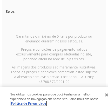
Selos
Garantimos o máximo de 5 itens por produto ou
enquanto durarem nossos estoques.
Preços e condições de pagamento válidos
exclusivamente para compras efetuadas no site,
podendo diferir na rede de lojas físicas.
As imagens dos produtos são meramente ilustrativas.
Todos os preços e condições comerciais estão sujeitos
a alteração sem aviso prévio. Fast Shop S. A. CNPJ:
43.708.379/0001-00
Avenida Zaki Narchi, nº 1650, sobreloja, Carandiru, São
Nós utilizamos cookies para que você tenha uma melhor
Paulo/SP, CEP 02029-001, Telefone: 11 3003-3728 ©
experiência de navegação em nosso site. Saiba mais em nossa
2013 Fast Shop - Todos os direitos reservados
RF
Política de Privacidade