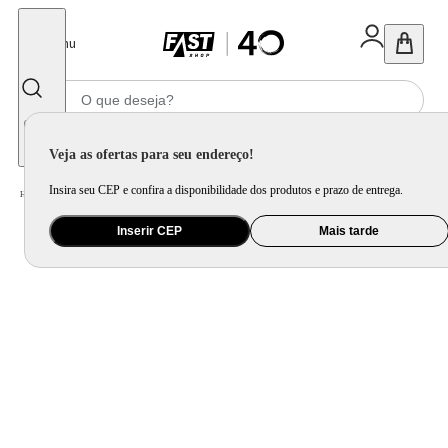
Fechar
Menu
Informe seu CEP
Veja as ofertas para seu endereço!
Insira seu CEP e confira a disponibilidade dos produtos e prazo de entrega.
Home
/
Utilidade Doméstica
/
Cozinha
/
Assadeira, Forma e Travessa
Inserir CEP
Mais tarde