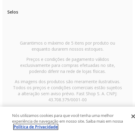
Selos
Garantimos o máximo de 5 itens por produto ou
enquanto durarem nossos estoques.
Preços e condições de pagamento válidos
exclusivamente para compras efetuadas no site,
podendo diferir na rede de lojas físicas.
As imagens dos produtos são meramente ilustrativas.
Todos os preços e condições comerciais estão sujeitos
a alteração sem aviso prévio. Fast Shop S. A. CNPJ:
43.708.379/0001-00
Avenida Zaki Narchi, nº 1650, sobreloja, Carandiru, São
Nós utilizamos cookies para que você tenha uma melhor
Paulo/SP, CEP 02029-001, Telefone: 11 3003-3728 ©
experiência de navegação em nosso site. Saiba mais em nossa
2013 Fast Shop - Todos os direitos reservados
RF
Política de Privacidade