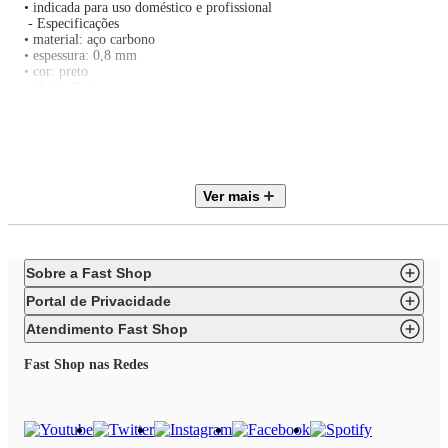
• indicada para uso doméstico e profissional
- Especificações
• material: aço carbono
• espessura: 0,8 mm
• cor: preto
• altura: 3 cm
• largura: 30 cm
• comprimento: 45 cm
• peso: 1105 g
- Observações
• suporta temperaturas de até 230 °C
• revestimento livre de PFOA, PTFE, BPA e cádmio
Ver mais
• ideal para preparo de cookies, biscoitos e outras massas
• facilita a limpeza e reduz a necessidade de untar
Sobre a Fast Shop
Portal de Privacidade
Atendimento Fast Shop
Fast Shop nas Redes