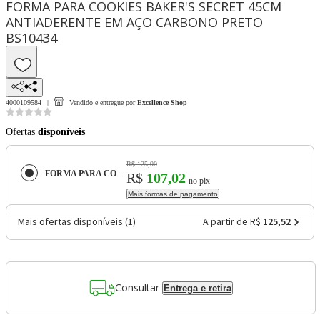
FORMA PARA COOKIES BAKER'S SECRET 45CM
ANTIADERENTE EM AÇO CARBONO PRETO
BS10434
4000109584
Vendido e entregue por
Excellence Shop
Ofertas
disponíveis
R$ 125,90
FORMA PARA COOKIES BAKER'S SECRET 45CM ANTIADERENTE EM AÇO CARBONO PRETO BS10434
R$
107,02
no pix
Mais formas de pagamento
Mais ofertas disponíveis (
1
)
A partir de R$
125,52
Consultar
Entrega e retira