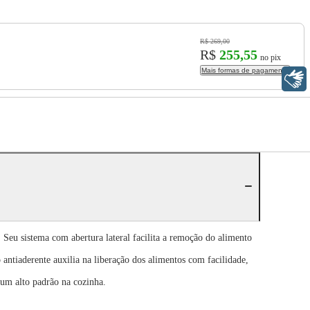
R$ 269,00
R$
255,55
no pix
Mais formas de pagamento
Libras
Seu sistema com abertura lateral facilita a remoção do alimento
ntiaderente auxilia na liberação dos alimentos com facilidade,
um alto padrão na cozinha.