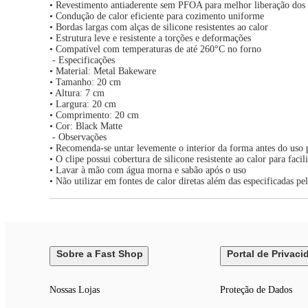
• Revestimento antiaderente sem PFOA para melhor liberação dos
• Condução de calor eficiente para cozimento uniforme
• Bordas largas com alças de silicone resistentes ao calor
• Estrutura leve e resistente a torções e deformações
• Compatível com temperaturas de até 260°C no forno
- Especificações
• Material: Metal Bakeware
• Tamanho: 20 cm
• Altura: 7 cm
• Largura: 20 cm
• Comprimento: 20 cm
• Cor: Black Matte
- Observações
• Recomenda-se untar levemente o interior da forma antes do uso 
• O clipe possui cobertura de silicone resistente ao calor para faci
• Lavar à mão com água morna e sabão após o uso
• Não utilizar em fontes de calor diretas além das especificadas pe
Sobre a Fast Shop
Portal de Privaci
Nossas Lojas
Proteção de Dados