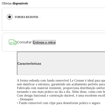
Ofertas
disponíveis
FORMA REDONDA LE CREUSET 20CM COM FUNDO REMOVÍVEL EM METAL BAKEWARE BLACK MATTE 94101500000000
Consultar
Entrega e retira
Características
A forma redonda com fundo removível Le Creuset é ideal para quem
sem danificar a estrutura, garantindo um acabamento perfeito para
Fabricada com material resistente, proporciona distribuição unif
tornando o uso mais prático no dia a dia. Além disso, conta com 
Com design funcional e construção durável, é uma excelente esco
- Destaques
• Fundo removível com clipe para desenforme prático e seguro