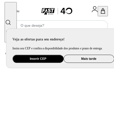
Fechar
Menu
Informe seu CEP
Veja as ofertas para seu endereço!
Insira seu CEP e confira a disponibilidade dos produtos e prazo de entrega.
Home
/
Eletrodomésticos
/
Forno de Embutir
Inserir CEP
Mais tarde