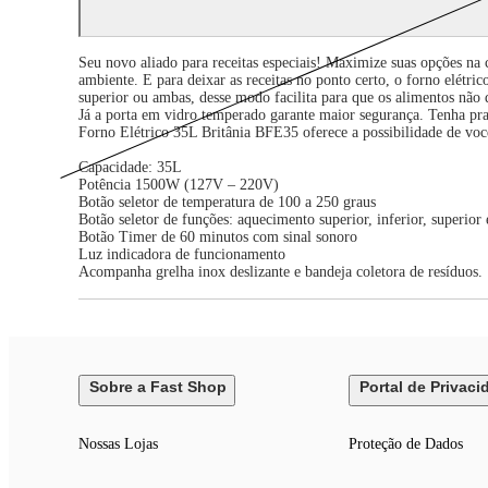
Seu novo aliado para receitas especiais! Maximize suas opções na
ambiente. E para deixar as receitas no ponto certo, o forno elétric
superior ou ambas, desse modo facilita para que os alimentos não
Já a porta em vidro temperado garante maior segurança. Tenha prat
Forno Elétrico 35L Britânia BFE35 oferece a possibilidade de voc
Capacidade: 35L
Potência 1500W (127V – 220V)
Botão seletor de temperatura de 100 a 250 graus
Botão seletor de funções: aquecimento superior, inferior, superior 
Botão Timer de 60 minutos com sinal sonoro
Luz indicadora de funcionamento
Acompanha grelha inox deslizante e bandeja coletora de resíduos.
Sobre a Fast Shop
Portal de Privaci
Nossas Lojas
Proteção de Dados