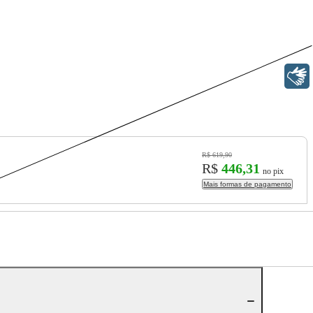
Libras
R$ 619,90
R$
446,31
no pix
Mais formas de pagamento