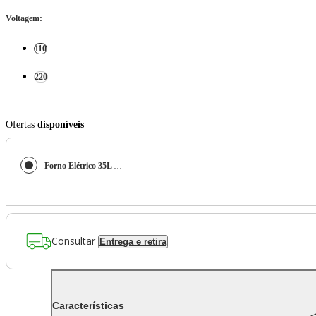
Voltagem
:
110
220
Ofertas
disponíveis
Forno Elétrico 35L Britânia BFE35 Dupla Resistência
Consultar
Entrega e retira
Características