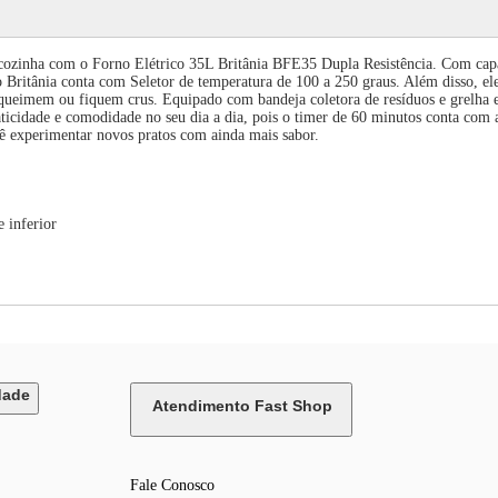
 cozinha com o Forno Elétrico 35L Britânia BFE35 Dupla Resistência. Com capac
o Britânia conta com Seletor de temperatura de 100 a 250 graus. Além disso, ele t
 queimem ou fiquem crus. Equipado com bandeja coletora de resíduos e grelha em
icidade e comodidade no seu dia a dia, pois o timer de 60 minutos conta com a
ê experimentar novos pratos com ainda mais sabor.
e inferior
dade
Atendimento Fast Shop
Fale Conosco