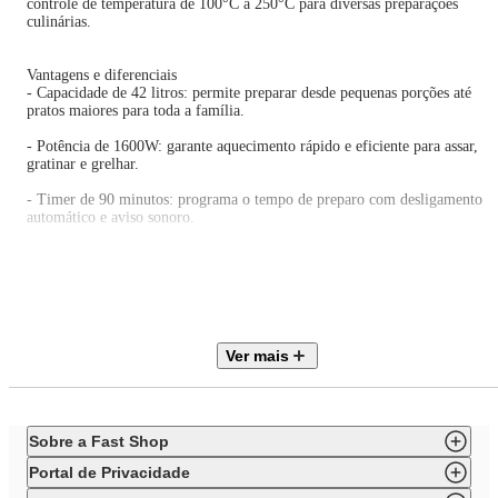
controle de temperatura de 100°C a 250°C para diversas preparações
culinárias.
Vantagens e diferenciais
- Capacidade de 42 litros: permite preparar desde pequenas porções até
pratos maiores para toda a família.
- Potência de 1600W: garante aquecimento rápido e eficiente para assar,
gratinar e grelhar.
- Timer de 90 minutos: programa o tempo de preparo com desligamento
automático e aviso sonoro.
- Grelha ajustável: três níveis de altura para adaptar o cozimento conforme
o tipo de alimento.
- Controle de temperatura: regulagem de 100°C a 250°C para diferentes
receitas.
Porta de vidro: permite visualizar os alimentos durante o preparo sem abri
Ver mais
o forno.
Observações importantes
- As cores do produto podem variar de acordo com a calibração e resoluçã
Sobre a Fast Shop
do monitor ou tela utilizada.
Portal de Privacidade
- As imagens são meramente ilustrativas.