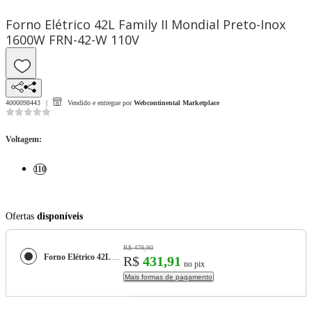
Forno Elétrico 42L Family II Mondial Preto-Inox
1600W FRN-42-W 110V
4000098443
Vendido e entregue por
Webcontinental Marketplace
Voltagem
:
110
Ofertas
disponíveis
R$ 479,90
Forno Elétrico 42L Family II Mondial Preto-Inox 1600W FRN-42-W 110V
R$
431,91
no pix
Mais formas de pagamento