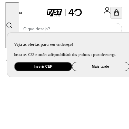
Fechar
Menu
Informe seu CEP
Veja as ofertas para seu endereço!
Insira seu CEP e confira a disponibilidade dos produtos e prazo de entrega.
Home
/
Eletroportátil
/
Preparo de Alimento
/
Forno Elétrico
Inserir CEP
Mais tarde