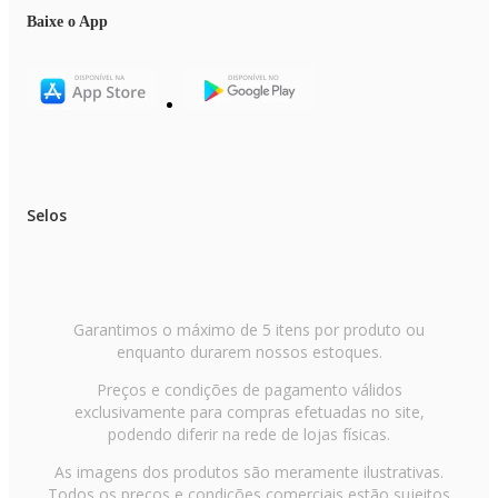
Quantidade de Funções: 6
Seletor de resistência: 3 opções
Baixe o App
Luz Interna: Sim
Luz indicadora: Sim
Material: PP | Aço inox | Vidro
Grelha: Com regulagem de altura
Forno Autolimpante: Não
Porta com Vidro Duplo: Não
Trava de Segurança: Não
Alimentação: Elétrico
Altura do Produto: 33,2cm
Largura do Produto: 53cm
Selos
Profundidade do Produto: 37,5cm
Peso do Produto: 5,99kg
Comprimento do cabo: 90cm
Quantidade de Volumes: 1
EAN: 7899882318098
Garantia: 12 meses
Garantimos o máximo de 5 itens por produto ou
enquanto durarem nossos estoques.
Itens inclusos
01 forno elétrico
Preços e condições de pagamento válidos
01 grelha com regulagem de altura
exclusivamente para compras efetuadas no site,
01 manual de instruções com livro de receitas
podendo diferir na rede de lojas físicas.
As imagens dos produtos são meramente ilustrativas.
Todos os preços e condições comerciais estão sujeitos