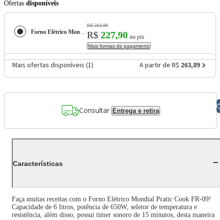
Ofertas
disponíveis
R$ 263,89
Forno Elétrico Mondial Pratic Cook FR-09 com 6 Litros – Preto
R$
227,90
no pix
Mais formas de pagamento
Mais ofertas disponíveis (
1
)
A partir de R$
263,89
Libras
Consultar
Entrega e retira
Características
Faça muitas receitas com o Forno Elétrico Mondial Pratic Cook FR-09!
Capacidade de 6 litros, potência de 650W, seletor de temperatura e
resistência, além disso, possui timer sonoro de 15 minutos, desta maneira