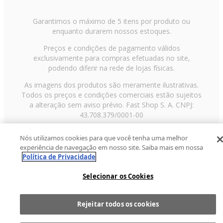
Garantimos o máximo de 5 itens por produto ou
enquanto durarem nossos estoques.
Preços e condições de pagamento válidos
exclusivamente para compras efetuadas no site,
podendo diferir na rede de lojas físicas.
As imagens dos produtos são meramente ilustrativas.
Todos os preços e condições comerciais estão sujeitos
a alteração sem aviso prévio. Fast Shop S. A. CNPJ:
43.708.379/0001-00
Avenida Zaki Narchi, nº 1650, sobreloja, Carandiru, São
Nós utilizamos cookies para que você tenha uma melhor
Paulo/SP, CEP 02029-001, Telefone: 11 3003-3728 ©
experiência de navegação em nosso site. Saiba mais em nossa
2013 Fast Shop - Todos os direitos reservados
RF
Política de Privacidade
Selecionar os Cookies
Rejeitar todos os cookies