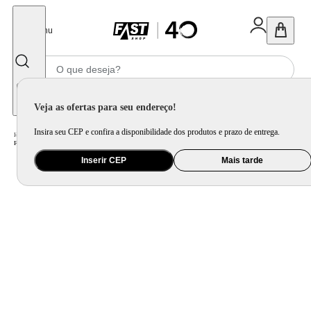
Fechar
Menu
Informe seu CEP
Veja as ofertas para seu endereço!
Insira seu CEP e confira a disponibilidade dos produtos e prazo de entrega.
Home
/
Eletroportátil
/
Preparo de Alimento
/
Forno Elétrico
/
Forno Elétrico Mondial Pratic Cook FR-09 com 6 Litros – Preto
Inserir CEP
Mais tarde