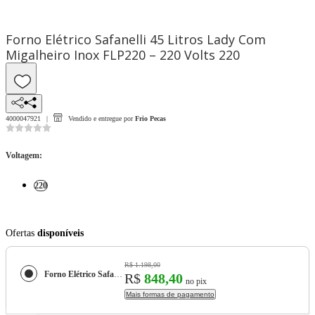
Forno Elétrico Safanelli 45 Litros Lady Com
Migalheiro Inox FLP220 – 220 Volts 220
4000047921
Vendido e entregue por
Frio Pecas
Voltagem
:
220
Ofertas
disponíveis
R$ 1.198,00
Forno Elétrico Safanelli 45 Litros Lady Com Migalheiro Inox FLP220 – 220 Volts
R$
848,40
no pix
Mais formas de pagamento