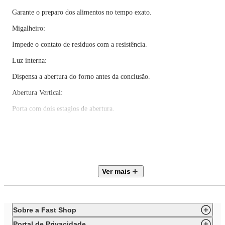
Garante o preparo dos alimentos no tempo exato.
Migalheiro:
Impede o contato de resíduos com a resistência.
Luz interna:
Dispensa a abertura do forno antes da conclusão.
Abertura Vertical:
Porta com dois estagios de abertura.
Luz piloto:
Indica quando o forno está ligado.
Moldura interna em Inox:
Ver mais
Permite maior economia de energia.
Painel em Policarbonato:
Grafismos impressos a laser.
Sobre a Fast Shop
Botão Funções:
Portal de Privacidade