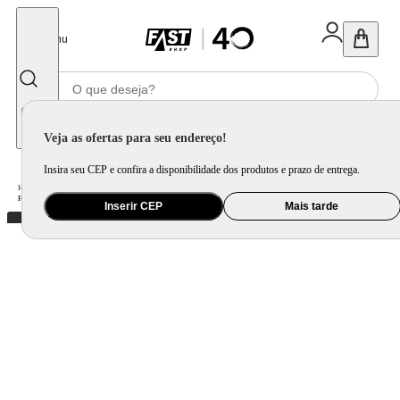
Fechar
Menu
Informe seu CEP
Veja as ofertas para seu endereço!
Insira seu CEP e confira a disponibilidade dos produtos e prazo de entrega.
Home
/
Eletroportátil
/
Preparo de Alimento
/
Forno Elétrico
/
Forno Elétrico Safanelli 45 Litros Lady Com Migalheiro Inox FLP220 – 220 Volts
Inserir CEP
Mais tarde