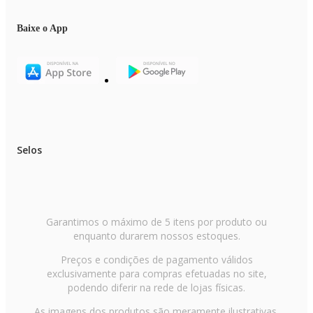
Aumenta o acúmulo de calor interno.
Baixe o App
Trava do vidro:
Facilita para retirada do vidro para limpeza.
Certificação:
Todos os produtos possuem certificação de segurança compulsória,
certificados pelo IFBQ, organismo acreditado pela CGCRE e atendem a u
padrão que garante alto nível de qualidade desde o processo de fabricação
até a entrega ao cliente em seu estabelecimento ou casa.
Selos
Imagens meramente ilustrativas
Garantimos o máximo de 5 itens por produto ou
enquanto durarem nossos estoques.
Preços e condições de pagamento válidos
exclusivamente para compras efetuadas no site,
podendo diferir na rede de lojas físicas.
As imagens dos produtos são meramente ilustrativas.