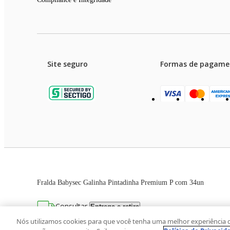
Site seguro
Formas de pagame
Garanti
Preços e condições de pagament
Fralda Babysec Galinha Pintadinha Premium P com 34un
As imagens dos produtos são meramente ilustrativas. T
Consultar
Entrega e retira
Avenida Zaki Narchi, nº 1650, sobreloja, Ca
Nós utilizamos cookies para que você tenha uma melhor experiência 