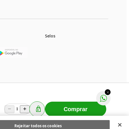
Selos
stoques.
ferir na rede de lojas físicas.
m aviso prévio. Fast Shop S. A. CNPJ: 43.708.379/0001-
Comprar
1
Selecionar os Cookies
 Fast Shop - Todos os direitos reservados
RF
Rejeitar todos os cookies