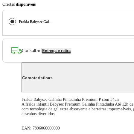
Ofertas
disponíveis
Fralda Babysec Galinha Pintadinha Premium P com 34un
Consultar
Entrega e retira
Características
Fralda Babysec Galinha Pintadinha Premium P com 34un
A fralda infantil Babysec Premium Galinha Pintadinha Até 12h de P
com tecnologia de gel extra absorvente e barreiras impermeáveis,
desenhos divertidos.
EAN: 7896060000000