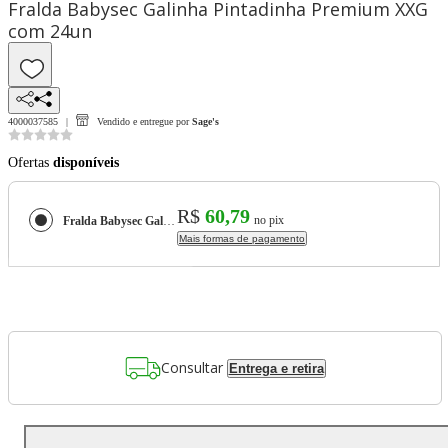
Fralda Babysec Galinha Pintadinha Premium XXG
com 24un
4000037585
Vendido e entregue por
Sage's
Ofertas
disponíveis
R$
60,79
no pix
Fralda Babysec Galinha Pintadinha Premium XXG com 24un
Mais formas de pagamento
Consultar
Entrega e retira