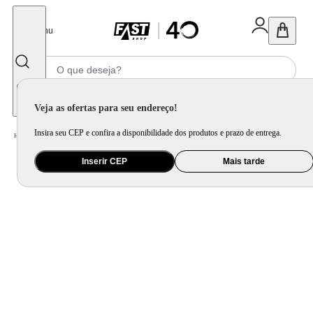
Fechar
Menu
Informe seu CEP
Veja as ofertas para seu endereço!
Insira seu CEP e confira a disponibilidade dos produtos e prazo de entrega.
Home
/
Bebê
/
Banho e Higiene
/
Fralda
Inserir CEP
Mais tarde