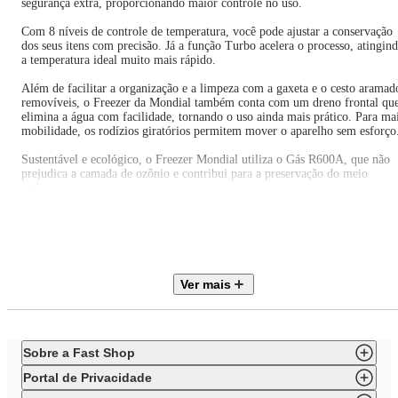
segurança extra, proporcionando maior controle no uso.
Com 8 níveis de controle de temperatura, você pode ajustar a conservação
dos seus itens com precisão. Já a função Turbo acelera o processo, atingin
a temperatura ideal muito mais rápido.
Além de facilitar a organização e a limpeza com a gaxeta e o cesto aramad
removíveis, o Freezer da Mondial também conta com um dreno frontal qu
elimina a água com facilidade, tornando o uso ainda mais prático. Para ma
mobilidade, os rodízios giratórios permitem mover o aparelho sem esforço
Sustentável e ecológico, o Freezer Mondial utiliza o Gás R600A, que não
prejudica a camada de ozônio e contribui para a preservação do meio
ambiente.
VANTAGENS E DIFERENCIAIS
- Capacidade de 308 Litros: amplo espaço para armazenar alimentos e
bebidas com eficiência, proporcionando congelamento rápido e maior
Ver mais
durabilidade.
- 2 em 1: escolha entre os modos freezer ou refrigerador de acordo com a
sua necessidade e tenha mais versatilidade para conservar alimentos frescos
ou manter congelados, tudo em um único equipamento.
Sobre a Fast Shop
- 8 Níveis de Controle de Temperatura: permite ajustar facilmente a
Portal de Privacidade
temperatura ideal, nas funções freezer ou refrigerador, preservando o