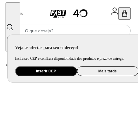
Fechar
Menu
Informe seu CEP
Veja as ofertas para seu endereço!
Insira seu CEP e confira a disponibilidade dos produtos e prazo de entrega.
Home
/
Eletrodomésticos
/
Geladeira e Freezer
Inserir CEP
Mais tarde