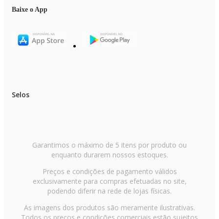
Marca: Mondial
Baixe o App
Modelo: FHZ-01-W-320
Cor: Branco
Voltagem: 127V ou 220V (Não é Bivolt)
Capacidade: 308L
Número de portas: 01
Alça: Sim
Fechadura: Sim
Congelamento rápido: Sim
Controle de temperatura: Sim: Com 8 níveis
Função turbo: Sim
Selos
Dupla Função: Sim
Rodízios: Não
Tipo de freezer: Horizontal
Garantia: 12 meses (O compressor possui 10 anos de garantia)
OBSERVAÇÕES IMPORTANTES
Garantimos o máximo de 5 itens por produto ou
enquanto durarem nossos estoques.
- As cores do produto podem variar de acordo com a calibração e resoluçã
do monitor ou tela utilizada.
Preços e condições de pagamento válidos
exclusivamente para compras efetuadas no site,
- As imagens são meramente ilustrativas.
podendo diferir na rede de lojas físicas.
- O produto real pode apresentar pequenas variações de tonalidade, format
ou acabamento.
As imagens dos produtos são meramente ilustrativas.
Todos os preços e condições comerciais estão sujeitos