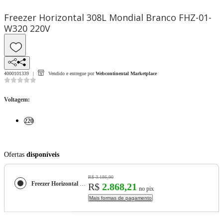
Freezer Horizontal 308L Mondial Branco FHZ-01-
W320 220V
4000101339
Vendido e entregue por
Webcontinental Marketplace
Voltagem
:
220
Ofertas
disponíveis
R$ 3.186,90
Freezer Horizontal 308L Mondial Branco FHZ-01-W320 220V
R$
2.868,21
no pix
Mais formas de pagamento