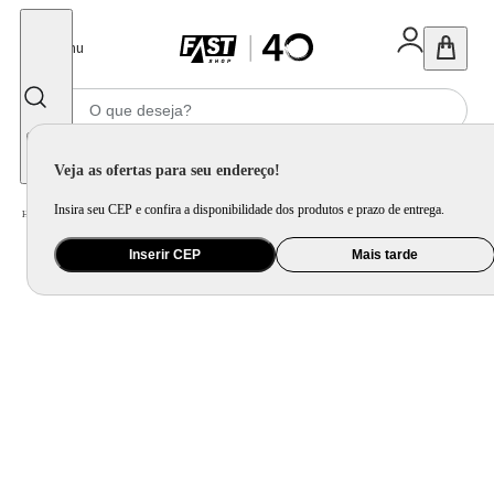
Fechar
Menu
Informe seu CEP
Veja as ofertas para seu endereço!
Insira seu CEP e confira a disponibilidade dos produtos e prazo de entrega.
Home
/
Eletrodomésticos
/
Geladeira e Freezer
Inserir CEP
Mais tarde