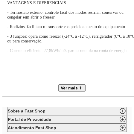
VANTAGENS E DIFERENCIAIS
- Termostato externo: controle fácil dos modos resfriar, conservar ou
congelar sem abrir o freezer.
- Rodízios: facilitam o transporte e o posicionamento do equipamento.
- 3 funções: opera como freezer (-24°C a -12°C), refrigerador (0°C a 10°
ou para conservação.
- Consumo eficiente: 27,8kWh/mês para economia na conta de energia.
- Ecologicamente correto: não utiliza CFC em sua composição.
ESPECIFICAÇÕES TÉCNICAS
Marca: Midea
Ver mais
Modelo: MDRC207SLA011 / MDRC207SLA012
Capacidade: 145L
Voltagem: 220V
Consumo de energia: 27,8kWh/mês
Frequência: 60Hz
Sobre a Fast Shop
Funções: Resfriar, Conservar e Freezer
Temperatura freezer: -24°C a -12°C
Portal de Privacidade
Temperatura refrigerador: 0°C a 10°C
Tipo de freezer: Horizontal
Atendimento Fast Shop
Cor: Branco