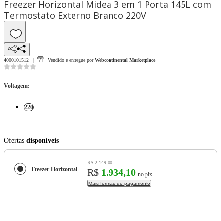
Freezer Horizontal Midea 3 em 1 Porta 145L com
Termostato Externo Branco 220V
4000101512
Vendido e entregue por
Webcontinental Marketplace
Voltagem
:
220
Ofertas
disponíveis
R$ 2.149,00
Freezer Horizontal Midea 3 em 1 Porta 145L com Termostato Externo Branco 220V
R$
1.934,10
no pix
Mais formas de pagamento