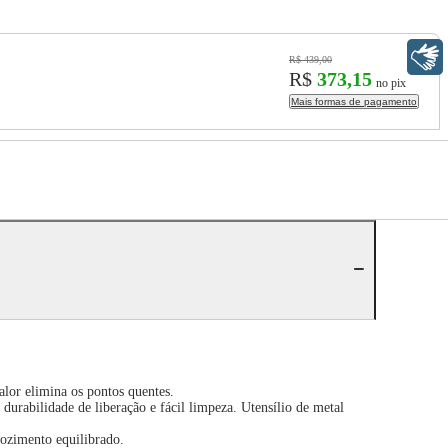
Libras
R$ 439,00
R$
373,15
no pix
Mais formas de pagamento
lor elimina os pontos quentes.
durabilidade de liberação e fácil limpeza. Utensílio de metal
cozimento equilibrado.