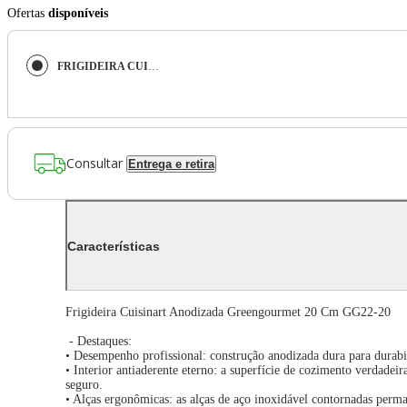
Ofertas
disponíveis
FRIGIDEIRA CUISINART ANODIZADA GREENGOURMET 20CM GG22-20
Consultar
Entrega e retira
Características
Frigideira Cuisinart Anodizada Greengourmet 20 Cm GG22-20
- Destaques:
• Desempenho profissional: construção anodizada dura para durabi
• Interior antiaderente eterno: a superfície de cozimento verdade
seguro.
• Alças ergonômicas: as alças de aço inoxidável contornadas perma