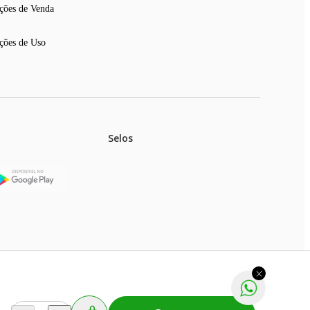
ções de Venda
ções de Uso
Selos
stoques.
ferir na rede de lojas físicas.
m aviso prévio. Fast Shop S. A. CNPJ: 43.708.379/0001-