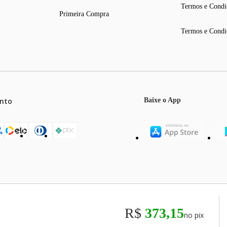
Termos e Condi
Primeira Compra
Termos e Condi
nto
Baixe o App
mos o máximo de 5 itens por produto ou enquanto durarem nossos e
o válidos exclusivamente para compras efetuadas no site, podendo di
R$
373,15
no pix
odos os preços e condições comerciais estão sujeitos a alteração se