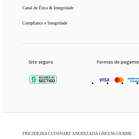
Canal de Ética & Integridade
Compliance e Integridade
Site seguro
Formas de pagame
Garanti
Preços e condições de pagament
FRIGIDEIRA CUISINART ANODIZADA GREENGOURMET 20CM GG22-20
As imagens dos produtos são meramente ilustrativas. T