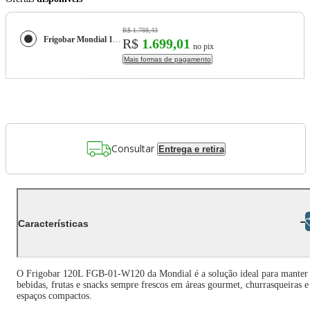
R$ 1.788,43
Frigobar Mondial 120L FGB-01-W-120 Branco
R$
1.699,01
no pix
Mais formas de pagamento
Consultar
Entrega e retira
Libras
Características
O Frigobar 120L FGB-01-W120 da Mondial é a solução ideal para manter
bebidas, frutas e snacks sempre frescos em áreas gourmet, churrasqueiras e
espaços compactos.