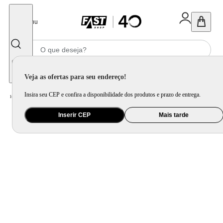
Fechar
Menu
Informe seu CEP
Veja as ofertas para seu endereço!
Insira seu CEP e confira a disponibilidade dos produtos e prazo de entrega.
Home
/
Eletrodomésticos
/
Cervejeira e Frigobar
/
Frigobar
/
Frigobar Mondial 120L FGB-01-W-120 Branco
Inserir CEP
Mais tarde