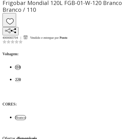
Frigobar Mondial 120L FGB-01-W-120 Branco
Branco / 110
4000083704
Vendido e entregue por
Ponto
Voltagem
:
110
220
CORES
:
Branco
Ofertas
disponíveis