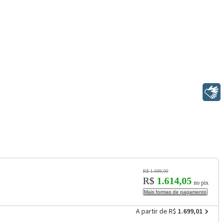
Libras
R$ 1.699,00
R$
1.614,05
no pix
Mais formas de pagamento
A partir de R$
1.699,01