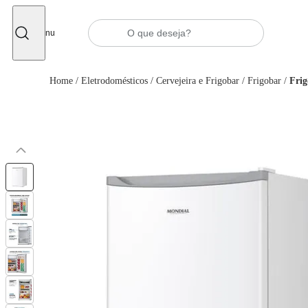
Fechar
Menu
Home
/
Eletrodomésticos
/
Cervejeira e Frigobar
/
Frigobar
/
Fri