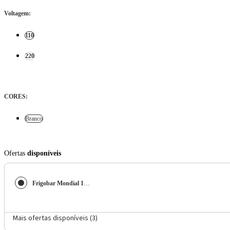
Voltagem
:
110
220
CORES
:
Branco
Ofertas
disponíveis
Frigobar Mondial 120L FGB-01-W-120 Branco
Mais ofertas disponíveis (
3
)