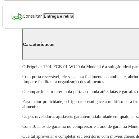
Consultar
Entrega e retira
Características
O Frigobar 120L FGB-01-W120 da Mondial é a solução ideal para m
Com porta reversível, ele se adapta facilmente ao ambiente, abrindo
limpar e facilitam a organização dos alimentos.
O compartimento interno da porta acomoda até 8 latas e garrafas d
Para maior praticidade, o frigobar possui gaveta multiúso para frut
alimentos.
Os pés niveladores ajustáveis garantem estabilidade em qualquer 
Com 10 anos de garantia no compressor e 1 ano de garantia Mondi
Que tal aproveitar e completar seu escritório com móveis cheios de