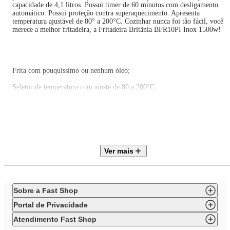
capacidade de 4,1 litros. Possui timer de 60 minutos com desligamento
automático. Possui proteção contra superaquecimento. Apresenta
temperatura ajustável de 80° a 200°C. Cozinhar nunca foi tão fácil, você
merece a melhor fritadeira, a Fritadeira Britânia BFR10PI Inox 1500w!
Frita com pouquíssimo ou nenhum óleo;
Seletor de temperatura com ajuste de 80 a 200°C;
Timer mecânico de 60 minutos com sinal sonoro;
Capacidade do cesto 3,5L e capacidade da cuba de 4,1 litros;
Luzes indicadoras de funcionamento e aquecimento;
Ver mais
Base antiderrapante;
Cesto metálico removível com revestimento antiaderente e trava de
segurança;
Sobre a Fast Shop
Sistema de proteção contra sobreaquecimento;
Portal de Privacidade
Atendimento Fast Shop