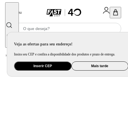
Fechar
Menu
Informe seu CEP
Veja as ofertas para seu endereço!
Insira seu CEP e confira a disponibilidade dos produtos e prazo de entrega.
Home
/
Eletroportátil
/
Fritadeira Elétrica
/
Fritadeira Air Fry Britânia 4,1 Litros Preta BFR10PI – 220 Volts
Inserir CEP
Mais tarde