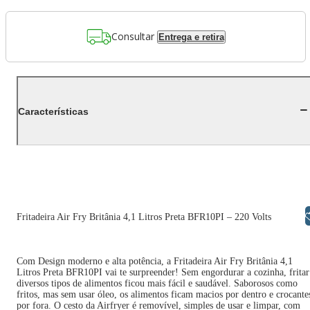
Consultar
Entrega e retira
Características
Libras
Fritadeira Air Fry Britânia 4,1 Litros Preta BFR10PI – 220 Volts
Com Design moderno e alta potência, a Fritadeira Air Fry Britânia 4,1
Litros Preta BFR10PI vai te surpreender! Sem engordurar a cozinha, fritar
diversos tipos de alimentos ficou mais fácil e saudável. Saborosos como
fritos, mas sem usar óleo, os alimentos ficam macios por dentro e crocante
por fora. O cesto da Airfryer é removível, simples de usar e limpar, com