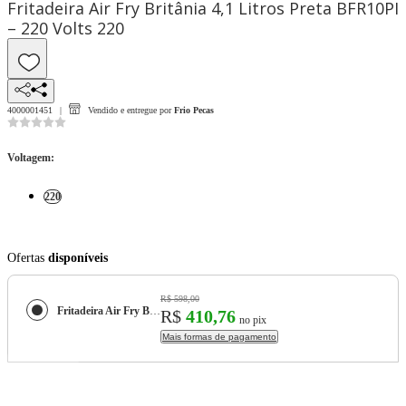
Fritadeira Air Fry Britânia 4,1 Litros Preta BFR10PI
– 220 Volts 220
4000001451
Vendido e entregue por
Frio Pecas
Voltagem
:
220
Ofertas
disponíveis
R$ 598,00
Fritadeira Air Fry Britânia 4,1 Litros Preta BFR10PI – 220 Volts
R$
410,76
no pix
Mais formas de pagamento