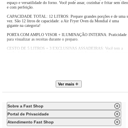
espaço e versatilidade do forno. Você pode assar, cozinhar e fritar sem óleo
e com perfeição.
CAPACIDADE TOTAL: 12 LITROS: Prepare grandes porções e de uma 
vez. São 12 litros de capacidade: a Air Fryer Oven da Mondial é uma
gigante na categoria!
PORTA COM AMPLO VISOR + ILUMINAÇÃO INTERNA: Praticidade
para visualizar as receitas durante o preparo.
CESTO DE 5 LITROS + 3 EXCLUSIVAS ASSADEIRAS: Você tem a
opção de usar as exclusivas assadeiras com antiaderente, que são resistentes
e fáceis de usar e limpar. As assadeiras são ideias para pão de queijo,
nuggets, pizza, entre outros. Já o cesto, com capacidade de 5 litros, é
indicado para preparar assados, batata frita, bolo e muito mais!
PAINEL DIGITAL COM 10 FUNÇÕES PREDEFINIDAS: Prepare receit
com apenas 1 clique! As funções predefinidas são: batata, frango, carne,
Ver mais
peixe, camarão, pão de queijo, pizza, bolo, legumes e a função reaquecer.
TECNOLOGIA DE CIRCULAÇÃO DE AR QUENTE: A Air Fryer é
equipada com uma tecnologia que aquece e circula o ar. O ar superquente
envolve e cozinha o alimento, sem a necessidade de usar óleo.
Sobre a Fast Shop
ANTIADERENTE DURAFLON - NÃO GRUDA: O cesto e as assadeiras
Portal de Privacidade
possuem o antiaderente Duraflon, tecnologia exclusiva Mondial, e os
alimentos não grudam no fundo.
Atendimento Fast Shop