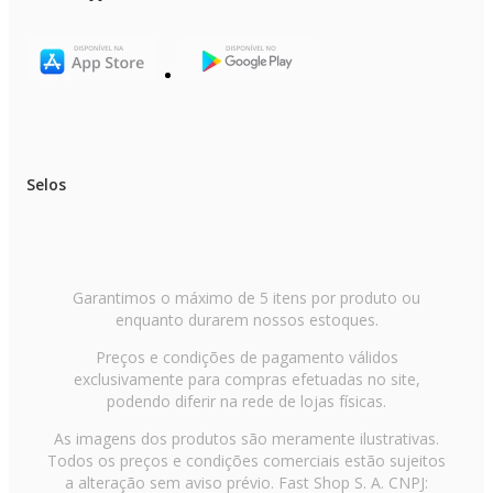
ESPECIFICAÇÕES TÉCNICAS
Marca: Mondial
Modelo: AFON-12L-BI
Cor predominante: Preto / Inox
Voltagem: 110V
Potência: 2000W
Capacidade Litros: 12L
Tipo de Fritadeira: Elétrica
Tipo de Controle: Digital
Selos
Painel Touch: Sim
Número de Funções: 10
Função Timer: Sim
Tempo Máximo do Timer: 90 minutos
Temperatura Ajustável: Sim
Temperatura Máxima: 200°C
Funções: Assar | Cozinhar | Gratinar | Fritar | Reaquecer
Garantimos o máximo de 5 itens por produto ou
Multifunção: Sim
enquanto durarem nossos estoques.
Revestimento do Cesto: Antiaderente
Tipo de Cesto: Removível
Preços e condições de pagamento válidos
Possui Cesto: Sim
exclusivamente para compras efetuadas no site,
Possui Grelha: Sim
Segurança: Aviso sonoro | desligamento automático
podendo diferir na rede de lojas físicas.
Luz indicadora: Sim
Material: -
As imagens dos produtos são meramente ilustrativas.
Tipo de tomada: 20A
Todos os preços e condições comerciais estão sujeitos
Altura do Produto: 39cm
a alteração sem aviso prévio. Fast Shop S. A. CNPJ:
Largura do Produto: 32cm