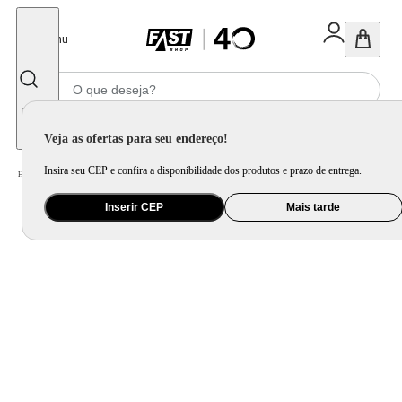
Fechar
Menu
Informe seu CEP
Veja as ofertas para seu endereço!
Insira seu CEP e confira a disponibilidade dos produtos e prazo de entrega.
Home
/
Eletroportátil
/
Fritadeira Elétrica
Inserir CEP
Mais tarde