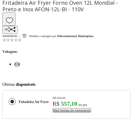
Fritadeira Air Fryer Forno Oven 12L Mondial -
Preto e Inox AFON-12L-BI - 110V
4000098446
Vendido e entregue por
Webcontinental Marketplace
Voltagem
:
110
Ofertas
disponíveis
R$ 619,00
Fritadeira Air Fryer Forno Oven 12L Mondial - Preto e Inox AFON-12L-BI - 110V
R$
557,10
no pix
Mais formas de pagamento