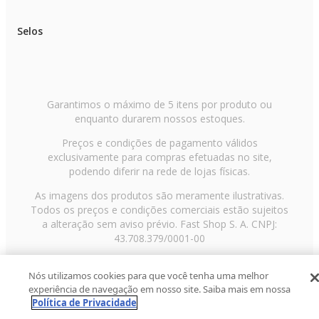
Selos
Garantimos o máximo de 5 itens por produto ou
enquanto durarem nossos estoques.
Preços e condições de pagamento válidos
exclusivamente para compras efetuadas no site,
podendo diferir na rede de lojas físicas.
As imagens dos produtos são meramente ilustrativas.
Todos os preços e condições comerciais estão sujeitos
a alteração sem aviso prévio. Fast Shop S. A. CNPJ:
43.708.379/0001-00
Avenida Zaki Narchi, nº 1650, sobreloja, Carandiru, São
Nós utilizamos cookies para que você tenha uma melhor
Paulo/SP, CEP 02029-001, Telefone: 11 3003-3728 ©
experiência de navegação em nosso site. Saiba mais em nossa
2013 Fast Shop - Todos os direitos reservados
RF
Política de Privacidade