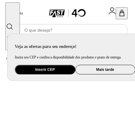
Fechar
Menu
Informe seu CEP
Veja as ofertas para seu endereço!
Insira seu CEP e confira a disponibilidade dos produtos e prazo de entrega.
Home
/
Eletroportátil
/
Fritadeira Elétrica
Inserir CEP
Mais tarde