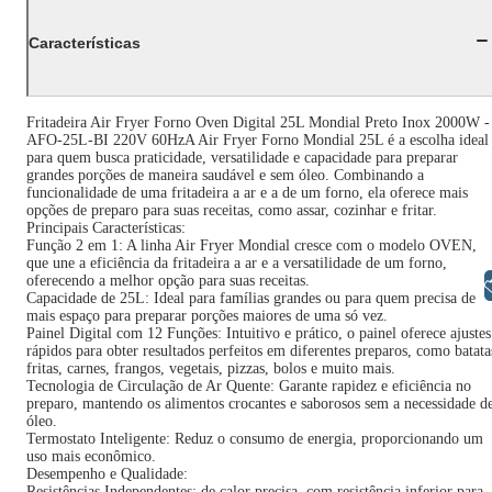
Características
Fritadeira Air Fryer Forno Oven Digital 25L Mondial Preto Inox 2000W -
AFO-25L-BI 220V 60HzA Air Fryer Forno Mondial 25L é a escolha ideal
para quem busca praticidade, versatilidade e capacidade para preparar
grandes porções de maneira saudável e sem óleo. Combinando a
funcionalidade de uma fritadeira a ar e a de um forno, ela oferece mais
opções de preparo para suas receitas, como assar, cozinhar e fritar.
Principais Características:
Função 2 em 1: A linha Air Fryer Mondial cresce com o modelo OVEN,
que une a eficiência da fritadeira a ar e a versatilidade de um forno,
oferecendo a melhor opção para suas receitas.
Libras
Capacidade de 25L: Ideal para famílias grandes ou para quem precisa de
mais espaço para preparar porções maiores de uma só vez.
Painel Digital com 12 Funções: Intuitivo e prático, o painel oferece ajustes
rápidos para obter resultados perfeitos em diferentes preparos, como batata
fritas, carnes, frangos, vegetais, pizzas, bolos e muito mais.
Tecnologia de Circulação de Ar Quente: Garante rapidez e eficiência no
preparo, mantendo os alimentos crocantes e saborosos sem a necessidade d
óleo.
Termostato Inteligente: Reduz o consumo de energia, proporcionando um
uso mais econômico.
Desempenho e Qualidade:
Resistências Independentes: de calor precisa, com resistência inferior para