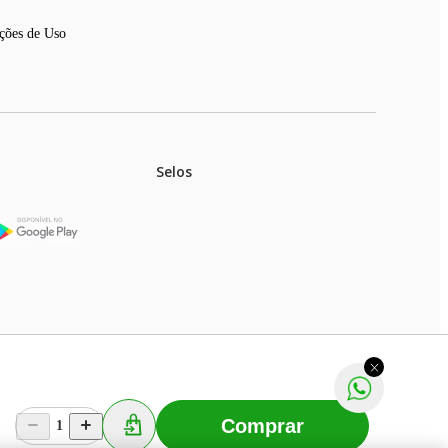
ções de Uso
Selos
stoques.
ferir na rede de lojas físicas.
m aviso prévio. Fast Shop S. A. CNPJ: 43.708.379/0001-
Comprar
1
Selecionar os Cookies