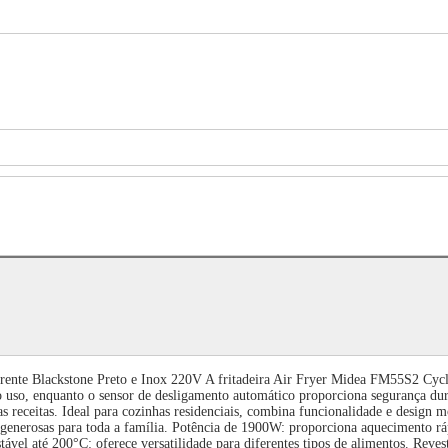
nte Blackstone Preto e Inox 220V A fritadeira Air Fryer Midea FM55S2 Cyclo
 o uso, enquanto o sensor de desligamento automático proporciona segurança d
as receitas. Ideal para cozinhas residenciais, combina funcionalidade e design 
s generosas para toda a família. Potência de 1900W: proporciona aquecimento ráp
vel até 200°C: oferece versatilidade para diferentes tipos de alimentos. Revest