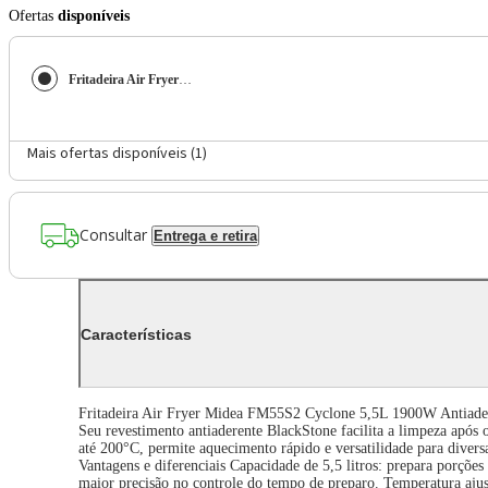
Ofertas
disponíveis
Fritadeira Air Fryer Midea FM55S2 5,5L 1900W Antiaderente Blackstone Preto e Inox 220V
Mais ofertas disponíveis (
1
)
Consultar
Entrega e retira
Características
Fritadeira Air Fryer Midea FM55S2 Cyclone 5,5L 1900W Antiadere
Seu revestimento antiaderente BlackStone facilita a limpeza após
até 200°C, permite aquecimento rápido e versatilidade para divers
Vantagens e diferenciais Capacidade de 5,5 litros: prepara porçõe
maior precisão no controle do tempo de preparo. Temperatura ajustá