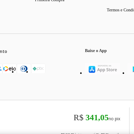
Termos e Condi
nto
Baixe o App
mos o máximo de 5 itens por produto ou enquanto durarem nossos e
o válidos exclusivamente para compras efetuadas no site, podendo di
R$
341,05
no pix
odos os preços e condições comerciais estão sujeitos a alteração se
00