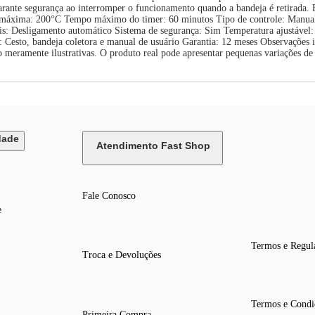
garante segurança ao interromper o funcionamento quando a bandeja é retirad
áxima: 200°C Tempo máximo do timer: 60 minutos Tipo de controle: Manual M
ais: Desligamento automático Sistema de segurança: Sim Temperatura ajustáve
os: Cesto, bandeja coletora e manual de usuário Garantia: 12 meses Observaçõe
ão meramente ilustrativas. O produto real pode apresentar pequenas variações d
dade
Atendimento Fast Shop
Fale Conosco
e
Termos e Regul
Troca e Devoluções
Termos e Condi
Primeira Compra