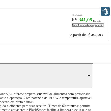
Libras
R$ 359,00
R$
341,05
no pix
Mais formas de pagamento
A partir de R$
359,00
ne 5,5L oferece preparo saudável de alimentos com praticidade.
urante a operação. Com potência de 1900W e temperatura ajustável
moderno em preto e inox.
ido e eficiente para suas receitas. Timer de 60 minutos: permite
imento antiaderente BlackStone: facilita a limpeza e evita que os