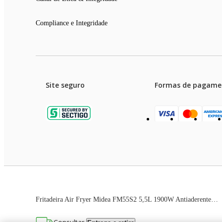
Compliance e Integridade
Site seguro
Formas de pagame
Garanti
Preços e condições de pagament
Fritadeira Air Fryer Midea FM55S2 5,5L 1900W Antiaderente Blackstone Preto e Inox 220V
As imagens dos produtos são meramente ilustrativas. T