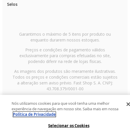
Selos
Garantimos o máximo de 5 itens por produto ou
enquanto durarem nossos estoques.
Preços e condições de pagamento válidos
exclusivamente para compras efetuadas no site,
podendo diferir na rede de lojas físicas.
As imagens dos produtos são meramente ilustrativas.
Todos os preços e condições comerciais estão sujeitos
a alteração sem aviso prévio. Fast Shop S. A. CNPJ:
43.708.379/0001-00
Avenida Zaki Narchi, nº 1650, sobreloja, Carandiru, São
Nós utilizamos cookies para que você tenha uma melhor
Paulo/SP, CEP 02029-001, Telefone: 11 3003-3728 ©
experiência de navegação em nosso site. Saiba mais em nossa
2013 Fast Shop - Todos os direitos reservados
RF
Política de Privacidade
Selecionar os Cookies