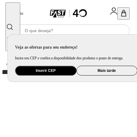
Fechar
Menu
Informe seu CEP
Veja as ofertas para seu endereço!
Insira seu CEP e confira a disponibilidade dos produtos e prazo de entrega.
Home
/
Eletroportátil
/
Fritadeira Elétrica
/
Fritadeira Elétrica AirFryer Electrolux 3,2 Litros Preta EAF20 – 220 Volts
Inserir CEP
Mais tarde