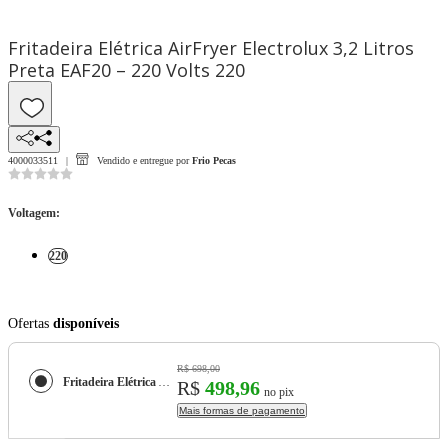
Fritadeira Elétrica AirFryer Electrolux 3,2 Litros
Preta EAF20 – 220 Volts 220
4000033511
Vendido e entregue por
Frio Pecas
Voltagem
:
220
Ofertas
disponíveis
R$ 698,00
Fritadeira Elétrica AirFryer Electrolux 3,2 Litros Preta EAF20 – 220 Volts
R$
498,96
no pix
Mais formas de pagamento