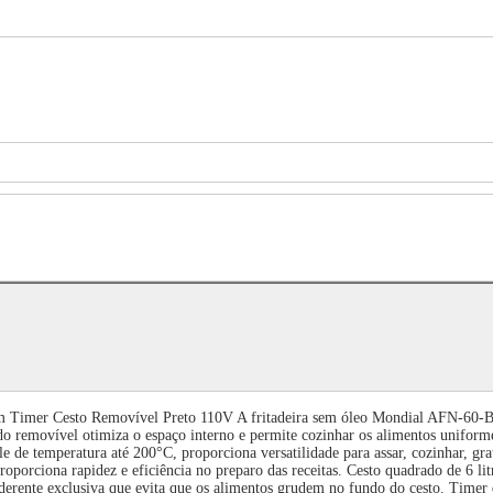
imer Cesto Removível Preto 110V A fritadeira sem óleo Mondial AFN-60-BI co
ado removível otimiza o espaço interno e permite cozinhar os alimentos uniform
de temperatura até 200°C, proporciona versatilidade para assar, cozinhar, grat
roporciona rapidez e eficiência no preparo das receitas. Cesto quadrado de 6 l
iaderente exclusiva que evita que os alimentos grudem no fundo do cesto. Time