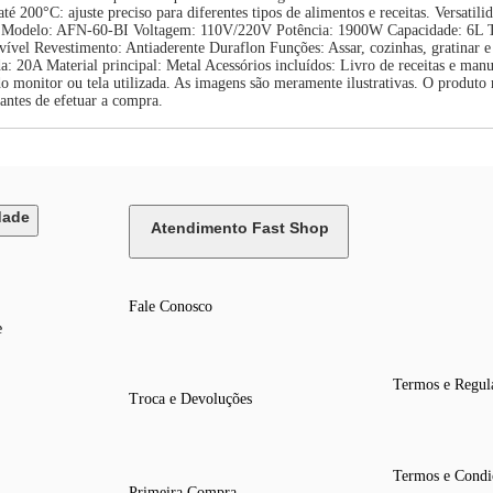
 200°C: ajuste preciso para diferentes tipos de alimentos e receitas. Versatilid
ial Modelo: AFN-60-BI Voltagem: 110V/220V Potência: 1900W Capacidade: 6L
el Revestimento: Antiaderente Duraflon Funções: Assar, cozinhas, gratinar e 
: 20A Material principal: Metal Acessórios incluídos: Livro de receitas e manu
 monitor ou tela utilizada. As imagens são meramente ilustrativas. O produto 
antes de efetuar a compra.
dade
Atendimento Fast Shop
Fale Conosco
e
Termos e Regul
Troca e Devoluções
Termos e Condi
Primeira Compra