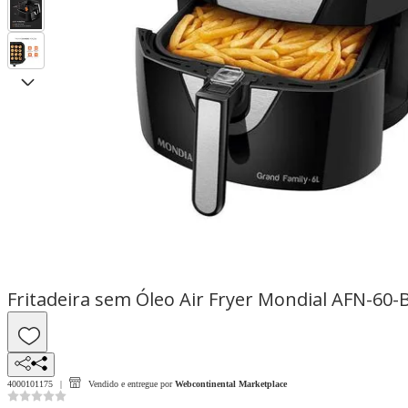
Fritadeira sem Óleo Air Fryer Mondial AFN-60-
4000101175
Vendido e entregue por
Webcontinental Marketplace