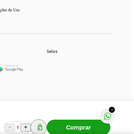
ções de Uso
Selos
stoques.
ferir na rede de lojas físicas.
m aviso prévio. Fast Shop S. A. CNPJ: 43.708.379/0001-
Comprar
1
Selecionar os Cookies