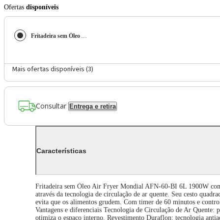
Ofertas
disponíveis
Fritadeira sem Óleo Air Fryer Mondial AFN-60-BI 6L 1900W Preto 110V
Mais ofertas disponíveis (
3
)
Consultar
Entrega e retira
Características
Fritadeira sem Óleo Air Fryer Mondial AFN-60-BI 6L 1900W com T
através da tecnologia de circulação de ar quente. Seu cesto quadr
evita que os alimentos grudem. Com timer de 60 minutos e controle 
Vantagens e diferenciais Tecnologia de Circulação de Ar Quente: p
otimiza o espaço interno. Revestimento Duraflon: tecnologia ant