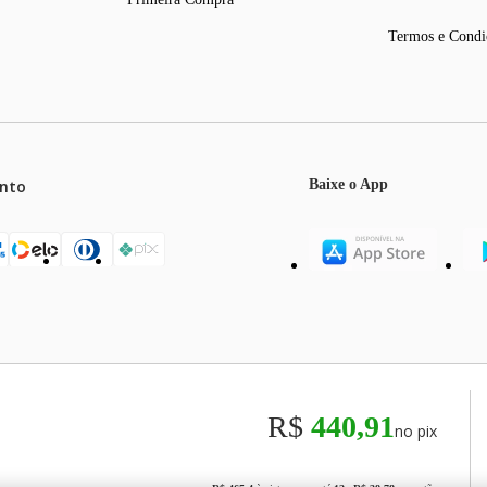
Termos e Condi
nto
Baixe o App
mos o máximo de 5 itens por produto ou enquanto durarem nossos e
o válidos exclusivamente para compras efetuadas no site, podendo di
R$
440,91
no pix
odos os preços e condições comerciais estão sujeitos a alteração se
00