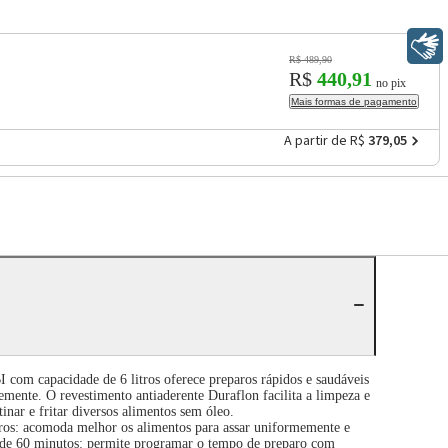
Libras
R$ 489,90
R$
440,91
no pix
Mais formas de pagamento
A partir de R$
379,05
m capacidade de 6 litros oferece preparos rápidos e saudáveis
emente. O revestimento antiaderente Duraflon facilita a limpeza e
inar e fritar diversos alimentos sem óleo.
itros: acomoda melhor os alimentos para assar uniformemente e
r de 60 minutos: permite programar o tempo de preparo com