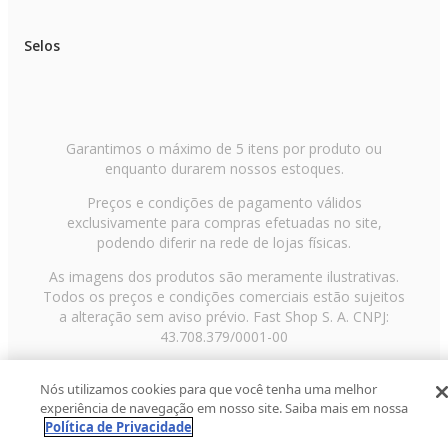
Selos
Garantimos o máximo de 5 itens por produto ou
enquanto durarem nossos estoques.
Preços e condições de pagamento válidos
exclusivamente para compras efetuadas no site,
podendo diferir na rede de lojas físicas.
As imagens dos produtos são meramente ilustrativas.
Todos os preços e condições comerciais estão sujeitos
a alteração sem aviso prévio. Fast Shop S. A. CNPJ:
43.708.379/0001-00
Avenida Zaki Narchi, nº 1650, sobreloja, Carandiru, São
Nós utilizamos cookies para que você tenha uma melhor
Paulo/SP, CEP 02029-001, Telefone: 11 3003-3728 ©
experiência de navegação em nosso site. Saiba mais em nossa
2013 Fast Shop - Todos os direitos reservados
RF
Política de Privacidade