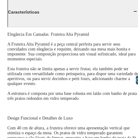
Características
Elegância Em Camadas: Fruteira Alta Pyramid
A Fruteira Alta Pyramid é a peça central perfeita para servir seus
convidados com elegância e requinte, deixando sua mesa mais bonita e
imponente. Sua composição proporciona um visual sofisticado, ideal para
momentos especiais.
Esta fruteira não se limita apenas a servir frutas; ela também pode ser
utilizada com versatilidade como petisqueira, para dispor uma variedade d
aperitivos, ou para servir docinhos e petit fours, adicionando charme a
Libras
qualquer evento.
A estrutura é composta por uma base robusta em latão com banho de prata
três pratos redondos em vidro temperado.
Design Funcional e Detalhes de Luxo
Com 40 cm de altura, a fruteira oferece uma apresentação vertical que
otimiza o espaço da mesa. Os pratos de vidro temperado garantem
segurança e são fáceis de limpar, enquanto a base em banho de prata da St.