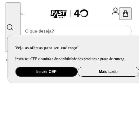
Fechar
Menu
Informe seu CEP
Veja as ofertas para seu endereço!
Insira seu CEP e confira a disponibilidade dos produtos e prazo de entrega.
Home
/
Móveis e Decoração
/
Decoração
/
Objetos Decorativos
Inserir CEP
Mais tarde