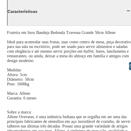
Características
Fruteira em Inox Bandeja Redonda Travessa Grande 50cm Allene
Ideal para acomodar suas frutas, usar como centro de mesa, peça decorativ
para sua sala ou escritório, pode ser usado para servir alimentos e saladas
com elegância e até mesmo servir porções em buffet, bares, lanchonetes e
restaurantes, ou ainda, deixar a mesa do almoço em família e amigos com
design moderno.
Libras
Medidas:
Altura: 5cm
Diâmetro: 50cm
Peso: 1600kg
Marca: Allene
Garantia: 6 meses
Sobre a marca:
Allene Overseas, é uma indústria Indiana que se orgulha em ser uma das
principais fabricantes de utensílios em aço inoxidável de cozinha, de servir
talheres nas últimas três décadas. Possui uma grande variedade de artigos
ultramodernos em aço inox. Allene, é sinônimo de inovação, qualidade e