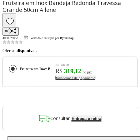
Fruteira em Inox Bandeja Redonda Travessa
Grande 50cm Allene
4000028053
Vendido e entregue por
Byoushop
Ofertas
disponíveis
R$ 398,90
Fruteira em Inox Bandeja Redonda Travessa Grande 50cm Allene
R$
319,12
no pix
Mais formas de pagamento
Consultar
Entrega e retira