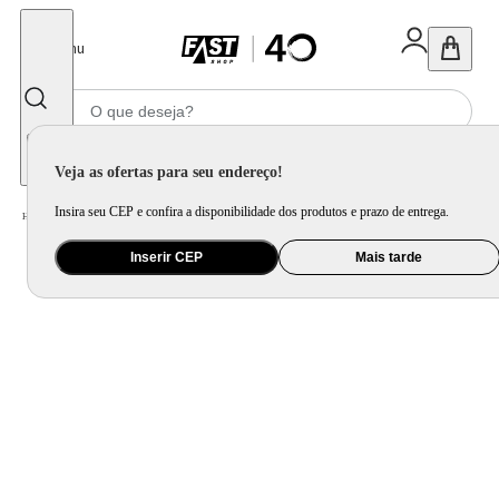
Fechar
Menu
Informe seu CEP
Veja as ofertas para seu endereço!
Insira seu CEP e confira a disponibilidade dos produtos e prazo de entrega.
Home
/
Utilidade Doméstica
/
Mesa
/
Utensílio de Mesa
Inserir CEP
Mais tarde