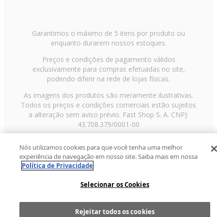
Garantimos o máximo de 5 itens por produto ou
enquanto durarem nossos estoques.
Preços e condições de pagamento válidos
exclusivamente para compras efetuadas no site,
podendo diferir na rede de lojas físicas.
As imagens dos produtos são meramente ilustrativas.
Todos os preços e condições comerciais estão sujeitos
a alteração sem aviso prévio. Fast Shop S. A. CNPJ:
43.708.379/0001-00
Avenida Zaki Narchi, nº 1650, sobreloja, Carandiru, São
Nós utilizamos cookies para que você tenha uma melhor
Paulo/SP, CEP 02029-001, Telefone: 11 3003-3728 ©
experiência de navegação em nosso site. Saiba mais em nossa
2013 Fast Shop - Todos os direitos reservados
RF
Política de Privacidade
Selecionar os Cookies
Rejeitar todos os cookies