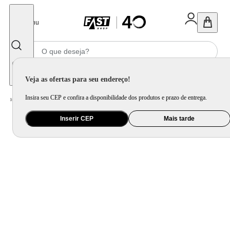
Fechar
Menu
Informe seu CEP
Veja as ofertas para seu endereço!
Insira seu CEP e confira a disponibilidade dos produtos e prazo de entrega.
Home
/
Utilidade Doméstica
/
Mesa
/
Garrafa Térmica
Inserir CEP
Mais tarde