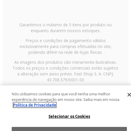
Garantimos o máximo de 5 itens por produto ou
enquanto durarem nossos estoques.
Preços e condições de pagamento válidos
exclusivamente para compras efetuadas no site,
podendo diferir na rede de lojas físicas.
As imagens dos produtos são meramente ilustrativas.
Todos os preços e condições comerciais estão sujeitos
a alteração sem aviso prévio. Fast Shop S. A. CNPJ:
43.708.379/0001-00
Avenida Zaki Narchi, nº 1650, sobreloja, Carandiru, São
Nós utilizamos cookies para que você tenha uma melhor
Paulo/SP, CEP 02029-001, Telefone: 11 3003-3728 ©
experiência de navegação em nosso site. Saiba mais em nossa
2013 Fast Shop - Todos os direitos reservados
RF
Política de Privacidade
Selecionar os Cookies