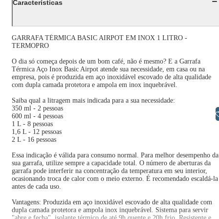
Características
GARRAFA TÉRMICA BASIC AIRPOT EM INOX 1 LITRO -
TERMOPRO
O dia só começa depois de um bom café, não é mesmo? E a Garrafa
Térmica Aço Inox Basic Airpot atende sua necessidade, em casa ou na
empresa, pois é produzida em aço inoxidável escovado de alta qualidade
com dupla camada protetora e ampola em inox inquebrável.
Saiba qual a litragem mais indicada para a sua necessidade:
350 ml - 2 pessoas
Libras
600 ml - 4 pessoas
1 L - 8 pessoas
1,6 L - 12 pessoas
2 L - 16 pessoas
Essa indicação é válida para consumo normal. Para melhor desempenho da
sua garrafa, utilize sempre a capacidade total. O número de aberturas da
garrafa pode interferir na concentração da temperatura em seu interior,
ocasionando troca de calor com o meio externo. É recomendado escaldá-la
antes de cada uso.
Vantagens: Produzida em aço inoxidável escovado de alta qualidade com
dupla camada protetora e ampola inox inquebrável. Sistema para servir
"abre e fecha", isolante térmico de até 9h quente e 20h frio. Resistente e