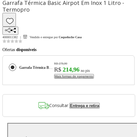
Garrafa Térmica Basic Airpot Em Inox 1 Litro -
Termopro
4000011382
Vendido e entregue por
Coqueluche Casa
Ofertas
disponíveis
R$ 279,90
Garrafa Térmica Basic Airpot Em Inox 1 Litro - Termopro
R$
214,96
no pix
Mais formas de pagamento
Consultar
Entrega e retira