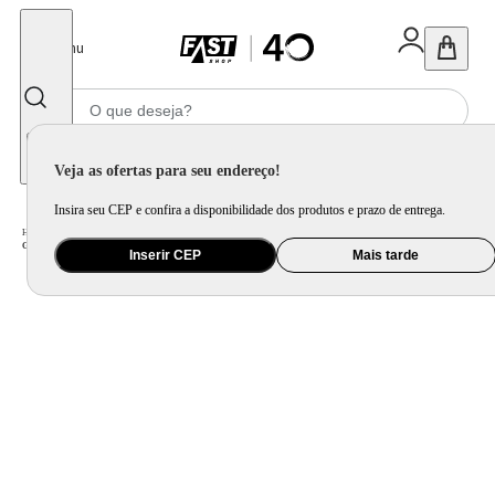
Fechar
Menu
Informe seu CEP
Veja as ofertas para seu endereço!
Insira seu CEP e confira a disponibilidade dos produtos e prazo de entrega.
Home
/
Utilidade Doméstica
/
Mesa
/
Garrafa Térmica
/
Garrafa Térmica Lyor com Termômetro Tap e Cabo de Madeira Preto - 1L
Inserir CEP
Mais tarde