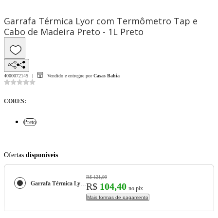
Garrafa Térmica Lyor com Termômetro Tap e
Cabo de Madeira Preto - 1L Preto
4000072145
Vendido e entregue por
Casas Bahia
CORES
:
Preto
Ofertas
disponíveis
R$ 121,99
Garrafa Térmica Lyor com Termômetro Tap e Cabo de Madeira Preto - 1L
R$
104,40
no pix
Mais formas de pagamento